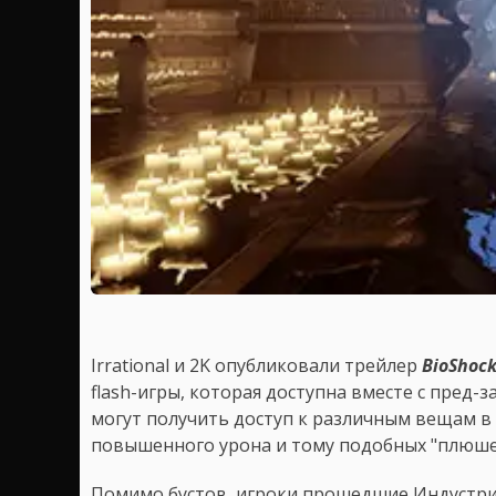
Irrational и 2K опубликовали трейлер
BioShock
flash-игры, которая доступна вместе с пред-за
могут получить доступ к различным вещам в I
повышенного урона и тому подобных "плюше
Помимо бустов, игроки прошедшие Индустр