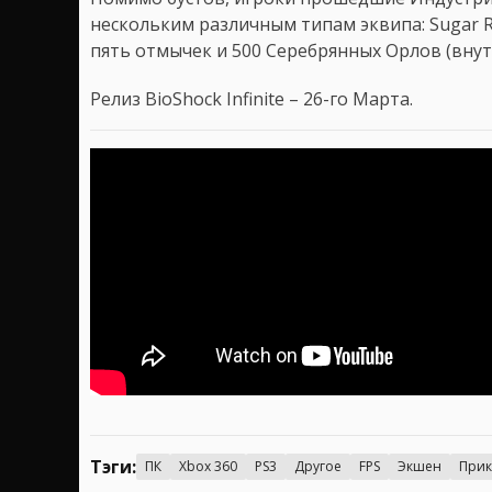
нескольким различным типам эквипа: Sugar Ru
пять отмычек и 500 Серебрянных Орлов (внут
Релиз BioShock Infinite – 26-го Марта.
Тэги:
ПК
Xbox 360
PS3
Другое
FPS
Экшен
При