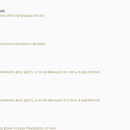
ий...
спеху ИИ-платформы Vector
ых режиссёров всех времён
живали диск другу, а он возвращал его весь в царапинах
живали диск другу, а он возвращал его весь в царапинах
 фоне отказа PlayStation от них