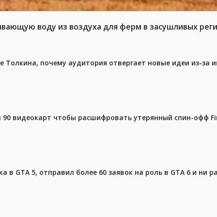
ывающую воду из воздуха для ферм в засушливых рег
ре Толкина, почему аудитория отвергает новые идеи из-за 
 90 видеокарт чтобы расшифровать утерянный спин-офф Fin
 в GTA 5, отправил более 60 заявок на роль в GTA 6 и ни р