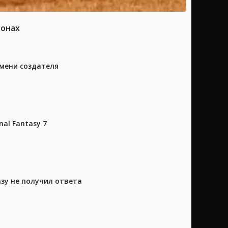
ионах
имени создателя
al Fantasy 7
азу не получил ответа