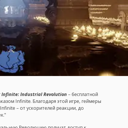
 Infinite: Industrial Revolution
– бесплатной
казом Infinite. Благодаря этой игре, геймеры
nfinite – от ускорителей реакции, до
к."
иальную Революцию получат доступ к