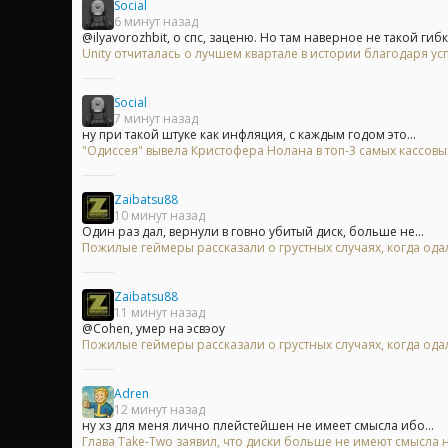
Social
6 минут назад
@ilyavorozhbit, о спс, заценю. Но там наверное не такой гибк
Unity отчиталась о лучшем квартале в истории благодаря у
Social
7 минут назад
ну при такой штуке как инфляция, с каждым годом это...
"Одиссея" вывела Кристофера Нолана в топ-3 самых кассов
Zaibatsu88
10 минут назад
Один раз дал, вернули в говно убитый диск, больше не...
Пожилые геймеры рассказали о грустных случаях, когда одал
Zaibatsu88
11 минут назад
@Cohen, умер на эсвэоу
Пожилые геймеры рассказали о грустных случаях, когда одал
Adren
12 минут назад
ну хз для меня лично плейстейшен не имеет смысла ибо...
Глава Take-Two заявил, что диски больше не имеют смысла на