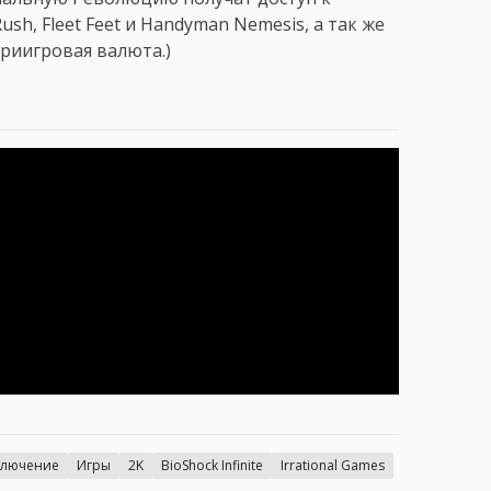
sh, Fleet Feet и Handyman Nemesis, а так же
риигровая валюта.)
ключение
Игры
2K
BioShock Infinite
Irrational Games