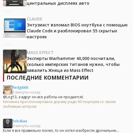
центральных дисплеях авто
CLAUDE
Энтузиаст взломал BIOS ноутбука с помощью
Claude Code и разблокировал 55 скрытых
настроек
MASS EFFECT
Эксперты Warhammer 40,000 посчитали,
сколько имперских титанов нужно, чтобы
завалить Жнеца из Mass Effect
ПОСЛЕДНИЕ КОММЕНТАРИИ
Redgi666
3 минуты назад
@Log13, а вдруг он все работы не продается)
Китаянка проспонсировала дораму ради 60 поцелуев со своим
любимым актёром
Sobakaa
4 минуты назад
Если я все правильно понял, то он хотел изобрести дрочильню...