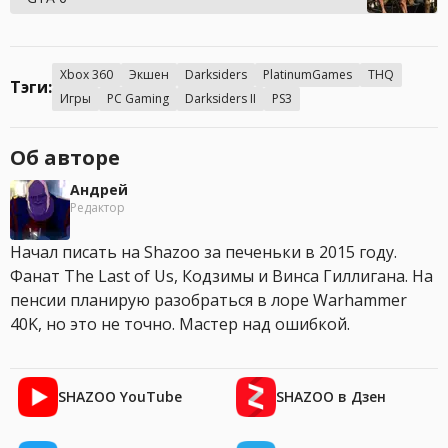
Xbox 360
Экшен
Darksiders
PlatinumGames
THQ
Тэги:
Игры
PC Gaming
Darksiders II
PS3
Об авторе
Андрей
Редактор
Начал писать на Shazoo за печеньки в 2015 году.
Фанат The Last of Us, Кодзимы и Винса Гиллигана. На
пенсии планирую разобраться в лоре Warhammer
40K, но это не точно. Мастер над ошибкой.
SHAZOO YouTube
SHAZOO в Дзен