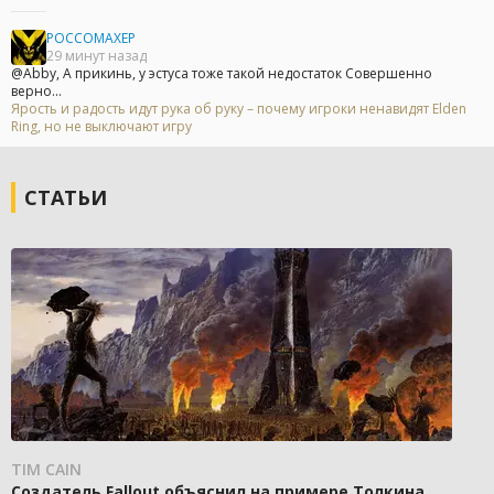
POCCOMAXEP
29 минут назад
@Abby, А прикинь, у эстуса тоже такой недостаток Совершенно
верно...
Ярость и радость идут рука об руку – почему игроки ненавидят Elden
Ring, но не выключают игру
СТАТЬИ
TIM CAIN
Создатель Fallout объяснил на примере Толкина,