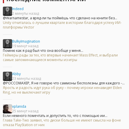
Indeed
2 минуты назад
@Warnamestar, а вряд-ли ты поймёшь что сделано на юнити без...
Unity отчиталась о лучшем квартале в истории благодаря успеху ИИ-
платформы Vector
BulkyImagination
19 минут назад
Помню как я рад был что она вообще у меня...
Геймеры рады за тех, кто впервые начинает Mass Effect, и выбрали
самые запоминающиеся моменты из игры
Abby
23 минуты назад
@POCCOMAXEP, Я не говорю что саммоны бесполезны для каждого -...
Ярость и радость идут рука об руку – почему игроки ненавидят Elden
Ring, но не выключают игру
vplanida
25 минут назад
Если немного помечтать и допустить то, что с помощью ии...
Глава Take-Two заявил, что диски больше не имеют смысла на фоне
отказа PlayStation от них