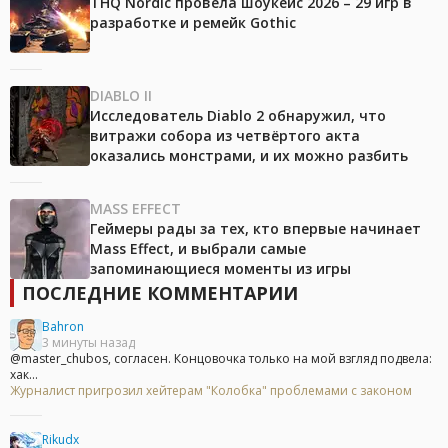
THQ Nordic провела шоукейс 2026 – 29 игр в
разработке и ремейк Gothic
DIABLO II
Исследователь Diablo 2 обнаружил, что
витражи собора из четвёртого акта
оказались монстрами, и их можно разбить
MASS EFFECT
Геймеры рады за тех, кто впервые начинает
Mass Effect, и выбрали самые
запоминающиеся моменты из игры
ПОСЛЕДНИЕ КОММЕНТАРИИ
Bahron
3 минуты назад
@master_chubos, согласен. Концовочка только на мой взгляд подвела:
хак...
Журналист пригрозил хейтерам "Колобка" проблемами с законом
Rikudx