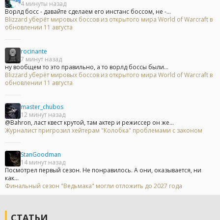
4 минуты назад
Ворлд босс - давайте сделаем его инстанс боссом, не -...
Blizzard уберёт мировых боссов из открытого мира World of Warcraft в
обновлении 11 августа
rocinante
7 минут назад
ну вообщем то это правильно, а то ворлд боссы были...
Blizzard уберёт мировых боссов из открытого мира World of Warcraft в
обновлении 11 августа
master_chubos
12 минут назад
@Bahron, ласт квест крутой, там актер и режиссер он же...
Журналист пригрозил хейтерам "Колобка" проблемами с законом
StanGoodman
14 минут назад
Посмотрел первый сезон. Не понравилось. А они, оказывается, ни
как...
Финальный сезон "Ведьмака" могли отложить до 2027 года
СТАТЬИ