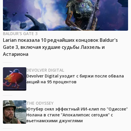
BALDUR'S GATE 3
Larian показала 10 редчайших концовок Baldur's
Gate 3, включая худшие судьбы Лаэзель и
Астариона
DEVOLVER DIGITAL
Devolver Digital уходит с биржи после обвала
акций на 95 процентов
THE ODYSSEY
Ютубер снял эффектный ИИ-клип по "Одиссее"
Нолана в стиле "Апокалипсис сегодня" с
вьетнамскими джунглями