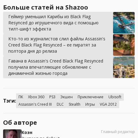
Больше статей на Shazoo
Геймер уменьшил Карибы из Black Flag
Resynced до игрушечного вида с помощью
тилт-шифт эффекта
Кто-то из журналистов слил файлы Assassin's
Creed Black Flag Resynced – ее пиратят за
полтора дня до релиза
Гавана в Assassin's Creed Black Flag Resynced
получила впечатляющее обновление с
динамичной жизнью города
ПК
Xbox 360
PS3
Экшен
Приключение
Ubisoft
Тэги:
Assassin's Creed III
DLC
Stealth
Игры
VGA 2012
Об авторе
Главный редактор
Коэн