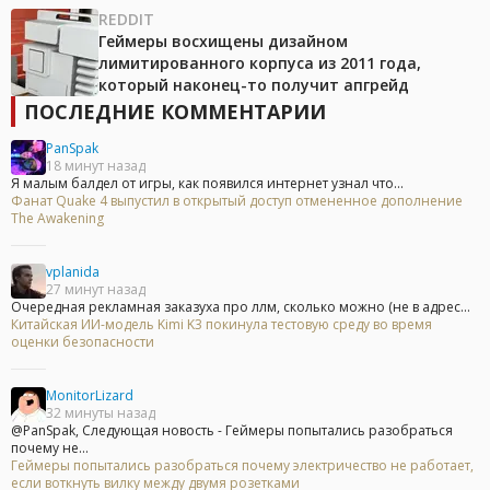
REDDIT
Геймеры восхищены дизайном
лимитированного корпуса из 2011 года,
который наконец-то получит апгрейд
ПОСЛЕДНИЕ КОММЕНТАРИИ
PanSpak
18 минут назад
Я малым балдел от игры, как появился интернет узнал что...
Фанат Quake 4 выпустил в открытый доступ отмененное дополнение
The Awakening
vplanida
27 минут назад
Очередная рекламная заказуха про ллм, сколько можно (не в адрес...
Китайская ИИ-модель Kimi K3 покинула тестовую среду во время
оценки безопасности
MonitorLizard
32 минуты назад
@PanSpak, Следующая новость - Геймеры попытались разобраться
почему не...
Геймеры попытались разобраться почему электричество не работает,
если воткнуть вилку между двумя розетками