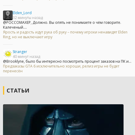
Elden_Lord
32 минуты назад
@POCCOMAXEP, Должно. Вы опять не понимаете о чём говорите.
Калеченый....
Ярость и радость идут рука об руку – почему игроки ненавидят Elden
Ring, но не выключают игру
Stranger
40 минут назад
@Brooklyne, было бы интересно посмотреть процент заказов на ПК и...
Предзаказы GTA 6 исключительно хороши, релиз игры не будет
перенесён
СТАТЬИ