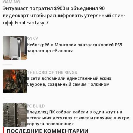
GAMING
Энтузиаст потратил $900 и объединил 90
видеокарт чтобы расшифровать утерянный спин-
офф Final Fantasy 7
SONY
Небоскрёб в Монголии оказался копией PS5
задолго до её анонса
THE LORD OF THE RINGS
В сети вспомнили единственный эскиз
Саурона, созданный самим Толкином
PC BUILD
Владелец ПК собрал кабели в один жгут на
нескольких десятках стяжек и получил внутри
корпуса позвоночник
ПОСЛЕДНИЕ КОММЕНТАРИИ