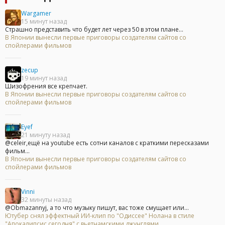
Wargamer
15 минут назад
Страшно представить что будет лет через 50 в этом плане...
В Японии вынесли первые приговоры создателям сайтов со
спойлерами фильмов
zecup
19 минут назад
Шизофрения все крепчает.
В Японии вынесли первые приговоры создателям сайтов со
спойлерами фильмов
Eyef
21 минуту назад
@celeir,ещё на youtube есть сотни каналов с краткими пересказами
фильм...
В Японии вынесли первые приговоры создателям сайтов со
спойлерами фильмов
Vinni
32 минуты назад
@Obmazannyj, а то что музыку пишут, вас тоже смущает или...
Ютубер снял эффектный ИИ-клип по "Одиссее" Нолана в стиле
"Апокалипсис сегодня" с вьетнамскими джунглями