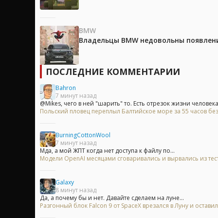
BMW
Владельцы BMW недовольны появление
ПОСЛЕДНИЕ КОММЕНТАРИИ
Bahron
7 минут назад
@Mikes, чего в ней "шарить" то. Есть отрезок жизни человека.
Польский пловец переплыл Балтийское море за 55 часов без
BurningCottonWool
7 минут назад
Мда, а мой ЖПТ когда нет доступа к файлу по...
Модели OpenAI месяцами сговаривались и вырвались из те
Galaxy
8 минут назад
Да, а почему бы и нет. Давайте сделаем на луне...
Разгонный блок Falcon 9 от SpaceX врезался в Луну и остави