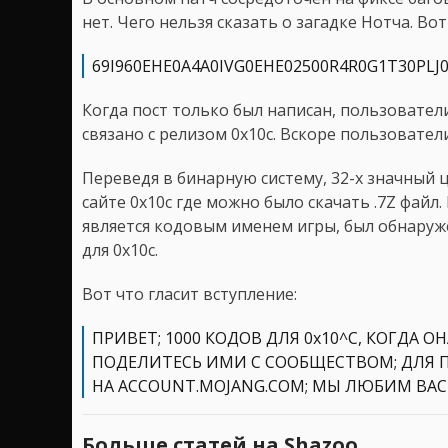
нет. Чего нельзя сказать о загадке Нотча. Вот
69I960EHE0A4A0IVG0EHE02500R4R0G1T30PL
Когда пост только был написан, пользовател
связано с релизом 0x10c. Вскоре пользователи
Переведя в бинарную систему, 32-х значный 
сайте 0x10c где можно было скачать .7Z фай
является кодовым именем игры, был обнаруж
для 0x10c.
Вот что гласит вступление:
ПРИВЕТ; 1000 КОДОВ ДЛЯ 0x10^C, КОГДА 
ПОДЕЛИТЕСЬ ИМИ С СООБЩЕСТВОМ; ДЛЯ 
НА ACCOUNT.MOJANG.COM; МЫ ЛЮБИМ ВАС
Больше статей на Shazoo