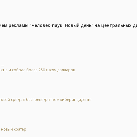
м рекламы "Человек-паук: Новый день" на центральных д
...
 сна и собрал более 250 тысяч долларов
стовой среды в беспрецедентном киберинциденте
л новый кратер