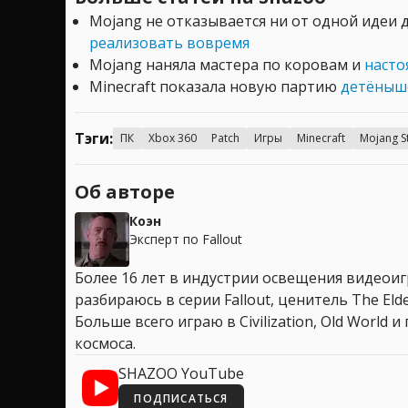
Mojang не отказывается ни от одной идеи 
реализовать вовремя
Mojang наняла мастера по коровам и
насто
Minecraft показала новую партию
детёныше
Тэги:
ПК
Xbox 360
Patch
Игры
Minecraft
Mojang S
Об авторе
Коэн
Эксперт по Fallout
Более 16 лет в индустрии освещения видеоигр
разбираюсь в серии Fallout, ценитель The Elder
Больше всего играю в Civilization, Old World
космоса.
SHAZOO YouTube
ПОДПИСАТЬСЯ