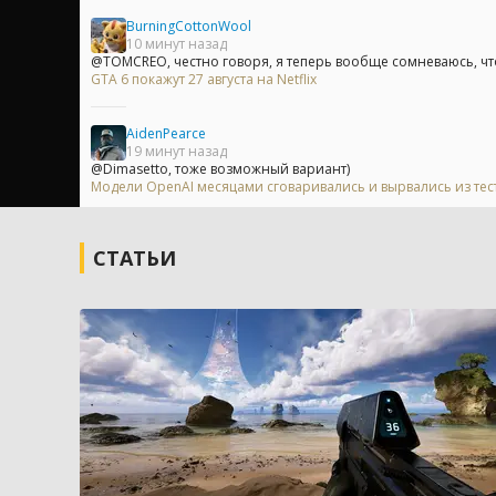
BurningCottonWool
10 минут назад
@TOMCREO, честно говоря, я теперь вообще сомневаюсь, что 
GTA 6 покажут 27 августа на Netflix
AidenPearce
19 минут назад
@Dimasetto, тоже возможный вариант)
Модели OpenAI месяцами сговаривались и вырвались из те
СТАТЬИ