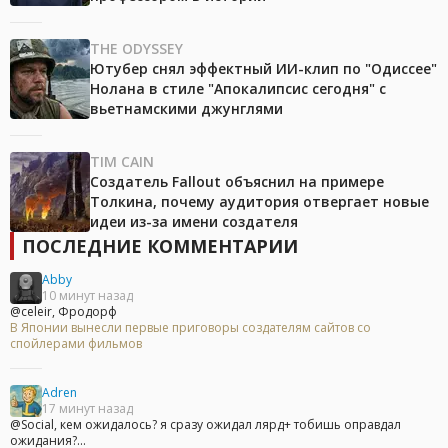
THE ODYSSEY
Ютубер снял эффектный ИИ-клип по "Одиссее"
Нолана в стиле "Апокалипсис сегодня" с
вьетнамскими джунглями
TIM CAIN
Создатель Fallout объяснил на примере
Толкина, почему аудитория отвергает новые
идеи из-за имени создателя
ПОСЛЕДНИЕ КОММЕНТАРИИ
Abby
10 минут назад
@celeir, Фродорф
В Японии вынесли первые приговоры создателям сайтов со
спойлерами фильмов
Adren
17 минут назад
@Social, кем ожидалось? я сразу ожидал лярд+ тобишь оправдал
ожидания?...