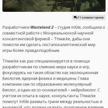
11 комментариев
Разработчики
Wasteland 2
– студия inXile, сообщила о
совместной работе с Монреальноской научной
консалтинговой фирмой – Thwacke, дабы они
помогли им сделать постапокалиптический мир
игры более правдоподобным.
Thwacke как раз специализируется в помощи
разработчикам по слиянию мира науки и игр,
фокусируясь на таких областях как эволюционная
биология, ядерная физика и медицина. Глава
компании сам по образованию молекулярный
биолог, а один из со-основателей – нейробиолог. С
учетом их опыта в науке, консультанты Thwacke
помогут inXile размыть грани между реальностью и
выдумкой, что должно оказать позитивное влияние