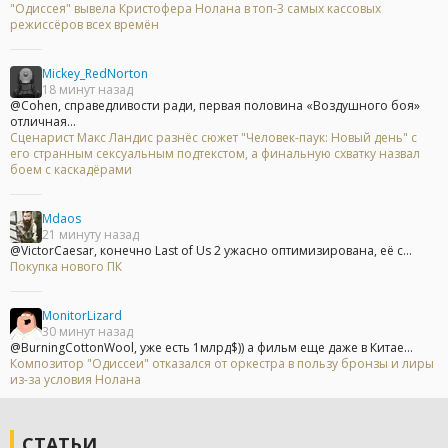
"Одиссея" вывела Кристофера Нолана в топ-3 самых кассовых
режиссёров всех времён
Mickey_RedNorton
18 минут назад
@Cohen, справедливости ради, первая половина «Воздушного боя»
отличная...
Сценарист Макс Ландис разнёс сюжет "Человек-паук: Новый день" с
его странным сексуальным подтекстом, а финальную схватку назвал
боем с каскадёрами
Mdaos
21 минуту назад
@VictorCaesar, конечно Last of Us 2 ужасно оптимизирована, её с...
Покупка нового ПК
MonitorLizard
30 минут назад
@BurningCottonWool, уже есть 1млрд$)) а фильм еще даже в Китае...
Композитор "Одиссеи" отказался от оркестра в пользу бронзы и лиры
из-за условия Нолана
СТАТЬИ