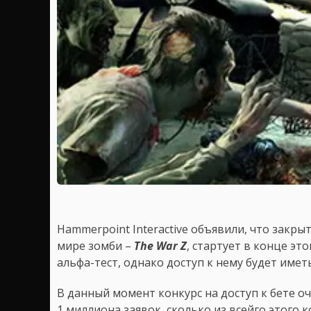
Hammerpoint Interactive объявили, что закр
мире зомби –
The War Z
, стартует в конце это
альфа-тест, однако доступ к нему будет име
В данный момент конкурс на доступ к бете о
1 миллиона заявок, сколько из всейго этого к