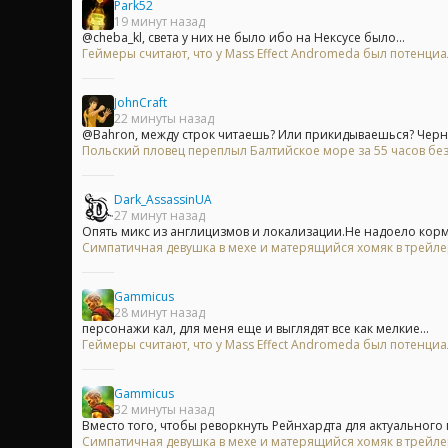
Park52
19 минут назад
@cheba_kl, света у них не было ибо на Нексусе было...
Геймеры считают, что у Mass Effect Andromeda был потенци
JohnCraft
22 минуты назад
@Bahron, между строк читаешь? Или прикидываешься? Черны
Польский пловец переплыл Балтийское море за 55 часов без
Dark_AssassinUA
27 минут назад
Опять микс из англицизмов и локализации.Не надоело кор
Симпатичная девушка в мехе и матерящийся хомяк в трейл
Gammicus
28 минут назад
персонажи кал, для меня еще и выглядят все как мелкие...
Геймеры считают, что у Mass Effect Andromeda был потенци
Gammicus
32 минуты назад
Вместо того, чтобы реворкнуть Рейнхардта для актуального г
Симпатичная девушка в мехе и матерящийся хомяк в трейл