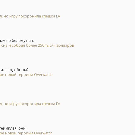
ал, но игру похоронила спешка EA
м по белому нап...
 сна и собрал более 250 тысяч долларов
мить подобным?
ере новой героини Overwatch
ал, но игру похоронила спешка EA
еймплея, они...
ере новой героини Overwatch