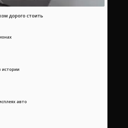
ком дорого стоить
ионах
в истории
исплеях авто