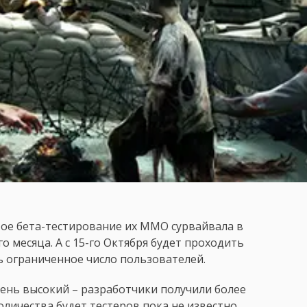
ытое бета-тестирование их MMO сурвайвала в
го месяца. А с 15-го Октября будет проходить
ть ограниченное число пользователей.
чень высокий – разработчики получили более
оличества будет тестеров пока не известно.