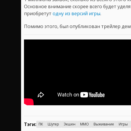
Основное внимание скорее всего будет уделя
приобретут
одну из версий игры
.
Помимо этого, был опубликован трейлер дем
Тэги:
ПК
Шутер
Экшен
MMO
Выживание
Игры