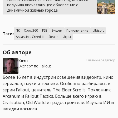
получила впечатляющее обновление с
динамичной жизнью города
ПК
Xbox 360
PS3
Экшен
Приключение
Ubisoft
Тэги:
Assassin's Creed III
Stealth
Игры
Об авторе
Главный редактор
Коэн
Эксперт по Fallout
Более 16 лет в индустрии освещения видеоигр, кино,
сериалов, науки и техники. Особенно разбираюсь в
серии Fallout, ценитель The Elder Scrolls. Поклонник
Arcanum и Fallout Tactics. Больше всего играю в
Civilization, Old World и градостроители. Изучаю ИИ и
загадки космоса.