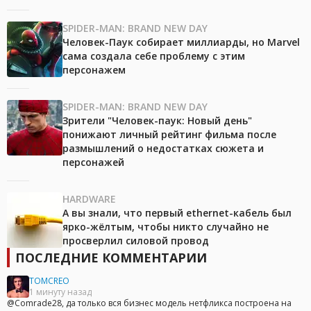
SPIDER-MAN: BRAND NEW DAY
Человек-Паук собирает миллиарды, но Marvel
сама создала себе проблему с этим
персонажем
SPIDER-MAN: BRAND NEW DAY
Зрители "Человек-паук: Новый день"
понижают личный рейтинг фильма после
размышлений о недостатках сюжета и
персонажей
HARDWARE
А вы знали, что первый ethernet-кабель был
ярко-жёлтым, чтобы никто случайно не
просверлил силовой провод
ПОСЛЕДНИЕ КОММЕНТАРИИ
TOMCREO
1 минуту назад
@Comrade28, да только вся бизнес модель нетфликса построена на