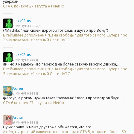
удержан...
GTA 6 покажут 27 августа на Netflix
alexx92rus
4 минуты назад
@Machila, "иди своей дорогой тот самый шутер про Зону")
В геймплее дополнения "Цена свободы" для того самого шутера про
Зону показали Железный Лес и ЧАЭС
alexx92rus
5 минут назад
лично я надеюсь что переход на более свежую версию движка,...
В геймплее дополнения "Цена свободы" для того самого шутера про
Зону показали Железный Лес и ЧАЭС
Adren
5 минут назад
@Ardyn, а рокам нужна такая "реклама"? вагон просмотров буде...
GTA 6 покажут 27 августа на Netflix
Arthur
9 минут назад
Ну их право. У меня друг тоже обижается, что его...
Актёр, сыгравший ключевого персонажа в GTA 5, отправил более 60