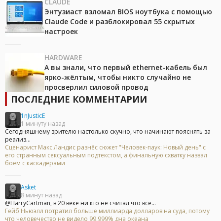
CLAUDE
Энтузиаст взломал BIOS ноутбука с помощью
Claude Code и разблокировал 55 скрытых
настроек
HARDWARE
А вы знали, что первый ethernet-кабель был
ярко-жёлтым, чтобы никто случайно не
просверлил силовой провод
ПОСЛЕДНИЕ КОММЕНТАРИИ
1nJusticE
1 минуту назад
Сегодняшнему зрителю настолько скучно, что начинают пояснять за
реализ...
Сценарист Макс Ландис разнёс сюжет "Человек-паук: Новый день" с
его странным сексуальным подтекстом, а финальную схватку назвал
боем с каскадёрами
Asket
8 минут назад
@HarryCartman, в 20 веке ни кто не считал что все...
Гейб Ньюэлл потратил больше миллиарда долларов на суда, потому
что человечество не видело 99,999% дна океана