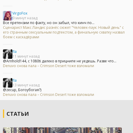
VirgoFox
9 минут назад
Все претензии по факту, но он забыл, что кинч по...
Сценарист Макс Ландис разнёс сюжет "Человек-паук: Новый день" с
его странным сексуальным подтекстом, а финальную схватку назвал
боем с каскадёрами
fla
11 минут назад
@Arnhold144, с 1080ti далеко в прицнипе не уедешь. Разве что...
Denuvo снова пала – Crimson Desert тоже взломали
fla
13 минут назад
@zecup, Богоубогая?)
Denuvo снова пала – Crimson Desert тоже взломали
СТАТЬИ