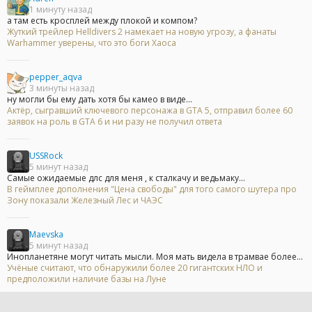
1 минуту назад
а там есть кросплей между плокой и компом?
Жуткий трейлер Helldivers 2 намекает на новую угрозу, а фанаты
Warhammer уверены, что это боги Хаоса
pepper_aqva
3 минуты назад
ну могли бы ему дать хотя бы камео в виде...
Актёр, сыгравший ключевого персонажа в GTA 5, отправил более 60
заявок на роль в GTA 6 и ни разу не получил ответа
USSRock
5 минут назад
Самые ожидаемые длс для меня , к сталкачу и ведьмаку...
В геймплее дополнения "Цена свободы" для того самого шутера про
Зону показали Железный Лес и ЧАЭС
Maevska
5 минут назад
Инопланетяне могут читать мысли. Моя мать видела в трамвае более...
Учёные считают, что обнаружили более 20 гигантских НЛО и
предположили наличие базы на Луне