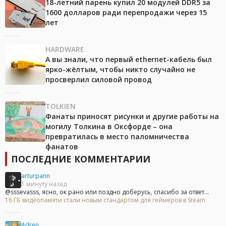
18-летний парень купил 20 модулей DDR5 за
1600 долларов ради перепродажи через 15
лет
HARDWARE
А вы знали, что первый ethernet-кабель был
ярко-жёлтым, чтобы никто случайно не
просверлил силовой провод
TOLKIEN
Фанаты приносят рисунки и другие работы на
могилу Толкина в Оксфорде – она
превратилась в место паломничества
фанатов
ПОСЛЕДНИЕ КОММЕНТАРИИ
arturpann
1 минуту назад
@sssevasss, ясно, ок рано или поздно доберусь, спасибо за ответ...
16 ГБ видеопамяти стали новым стандартом для геймеров в Steam
Adren