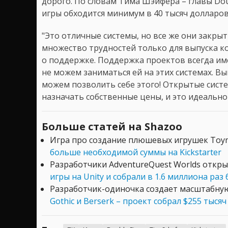
дорого. По словам Тима Шэйфера – главы Dou
игры обходится минимум в 40 тысяч долларов
"Это отличные системы, но все же они закры
множество трудностей только для выпуска ко
о поддержке. Поддержка проектов всегда име
не можем заниматься ей на этих системах. Вып
можем позволить себе этого! Открытые систе
назначать собственные цены, и это идеально 
Больше статей на Shazoo
Игра про создание плюшевых игрушек Toym
больше необходимой суммы на Kickstarter
Разработчики AdventureQuest Worlds откры
игры на Unity и собрали в 1.6 миллиона раз
Разработчик-одиночка создает масштабну
Gothic и Berserk – проект собрал $255 тысяч