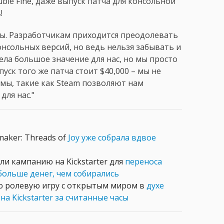
ble Fine, даже выпуск патча для консольной
!
ты. Разработчикам приходится преодолевать
нсольных версий, но ведь нельзя забывать и
ла большое значение для нас, но мы просто
уск того же патча стоит $40,000 – мы не
мы, такие как Steam позволяют нам
для нас."
aker: Threads of
Joy уже собрала вдвое
ли кампанию на Kickstarter для
переноса
 больше денег, чем собирались
ю ролевую игру с открытым миром в
духе
 на Kickstarter за считанные часы