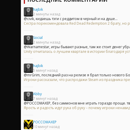
hajbik
2 минуты назад
@civik, кидаешь тэги с реддитом в черный и на душе...
Сестра порекомендовала Red Dead Redemption 2 брату, но р
Social
2 минуты назад
@Warnamestar, игры бывают разные, там же стоит денег убра
Unity отчиталась о лучшем квартале в истории благодаря у
hajbik
5 минут назад
@mrGrim, последний раз на релизе я брал только нового Бон
Игроки рассказали, что распродажи Steam из праздника пр
Abby
7 минут назад
@POCCOMAXEP, без саммонов мне играть гораздо проще. тво
Ярость и радость идут рука об руку – почему игроки ненавид
POCCOMAXEP
10 минут назад