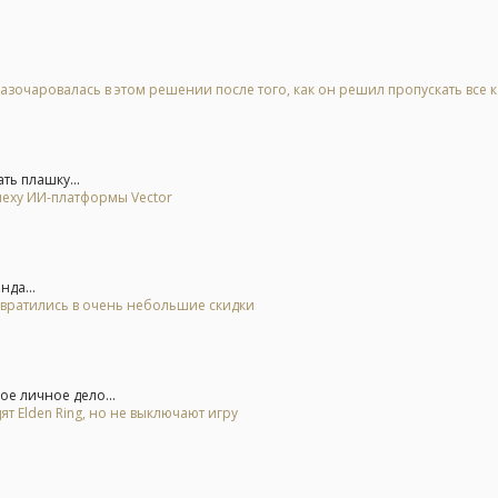
азочаровалась в этом решении после того, как он решил пропускать все 
ть плашку...
спеху ИИ-платформы Vector
да...
евратились в очень небольшие скидки
е личное дело...
ят Elden Ring, но не выключают игру