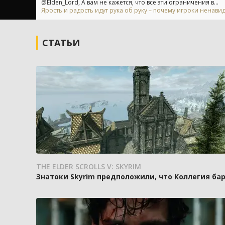
@Elden_Lord, А вам не кажется, что все эти ограничения в...
Ярость и радость идут рука об руку – почему игроки ненавид
СТАТЬИ
THE ELDER SCROLLS V: SKYRIM
Знатоки Skyrim предположили, что Коллегия ба