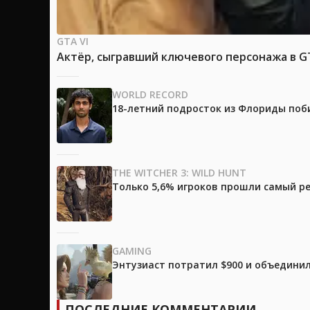
GTA VI
Актёр, сыгравший ключевого персонажа в GTA
WORLD RECORD
18-летний подросток из Флориды поб
THE WITCHER 3: WILD HUNT
Только 5,6% игроков прошли самый ре
GAMING
Энтузиаст потратил $900 и объединил
ПОСЛЕДНИЕ КОММЕНТАРИИ