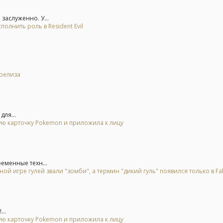
заслуженно. У...
олнить роль в Resident Evil
 релиза
для...
гую карточку Pokemon и приложила к лицу
ременные техн...
ой игре гулей звали "зомби", а термин "дикий гуль" появился только в Fal
..
гую карточку Pokemon и приложила к лицу