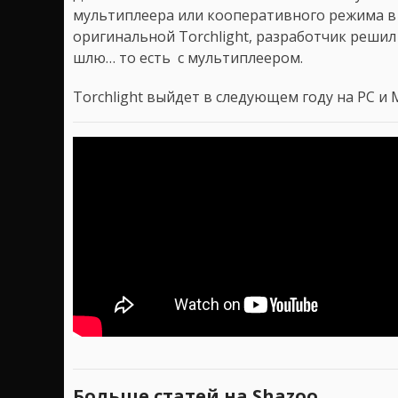
мультиплеера или кооперативного режима в и
оригинальной Torchlight, разработчик решил
шлю… то есть с мультиплеером.
Torchlight выйдет в следующем году на PC и 
Больше статей на Shazoo