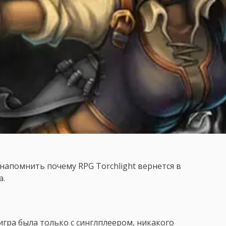
напомнить почему RPG Torchlight вернется в
а.
 игра была только с синглплеером, никакого