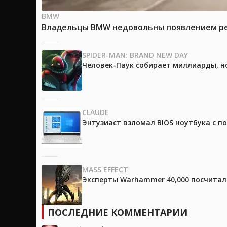
BMW
Владельцы BMW недовольны появлением рек
SPIDER-MAN: BRAND NEW DAY
Человек-Паук собирает миллиарды, но
CLAUDE
Энтузиаст взломал BIOS ноутбука с п
MASS EFFECT
Эксперты Warhammer 40,000 посчитали
ПОСЛЕДНИЕ КОММЕНТАРИИ