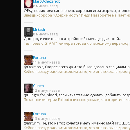
MarcOchezeriob
8 минут назад
@Psy, посмотрел кино, очень хорошая игра актрисы, вполне 
Звезда хоррора "Одержимость" Инди Наварретте мечтает исп
MrSash
8 минут назад
Дык вроде еще остается в районе 3х месяцев, для этой...
Где превью GTA VI? Геймеры готовы к очередному переносу
Fortuna
11 минут назад
@Ozzmosis, Скорее всего да и это было сделано специально 
Кейпоп-звезду раскритиковали за то, что она вскрыла доро
Cohen
12 минут назад
@Hungry_for_blood, если качественно сделать, добавить сов
Поклонники серии Fallout внезапно узнали, что в оригинальн
Fortuna
13 минут назад
@mrGrim, Не, это не то:) хочется иметь именно МАЙ ПРЭШЭС!.
Кейпоп-звезду раскритиковали за то, что она вскрыла доро