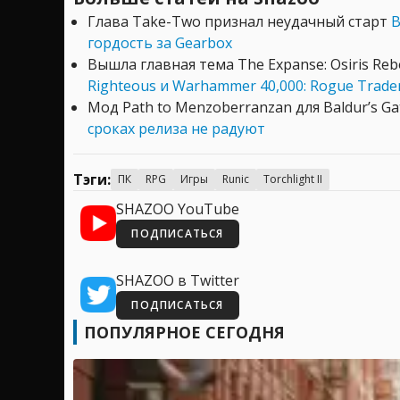
Глава Take-Two признал неудачный старт
B
гордость за Gearbox
Вышла главная тема The Expanse: Osiris R
Righteous и Warhammer 40,000: Rogue Trade
Мод Path to Menzoberranzan для Baldur’s Ga
сроках релиза не радуют
Тэги:
ПК
RPG
Игры
Runic
Torchlight II
SHAZOO YouTube
ПОДПИСАТЬСЯ
SHAZOO в Twitter
ПОДПИСАТЬСЯ
ПОПУЛЯРНОЕ СЕГОДНЯ