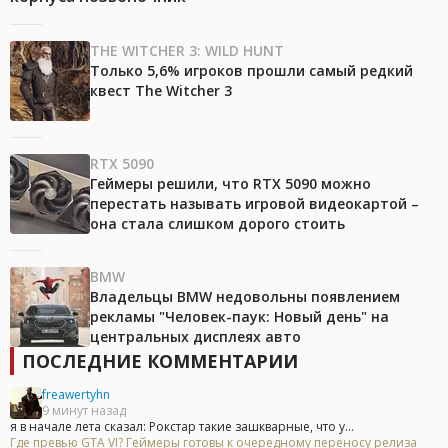
THE WITCHER 3: WILD HUNT
Только 5,6% игроков прошли самый редкий
квест The Witcher 3
RTX 5090
Геймеры решили, что RTX 5090 можно
перестать называть игровой видеокартой –
она стала слишком дорого стоить
BMW
Владельцы BMW недовольны появлением
рекламы "Человек-паук: Новый день" на
центральных дисплеях авто
ПОСЛЕДНИЕ КОММЕНТАРИИ
freawertyhn
9 минут назад
я в начале лета сказал: Рокстар такие зашкварные, что у...
Где превью GTA VI? Геймеры готовы к очередному переносу релиза