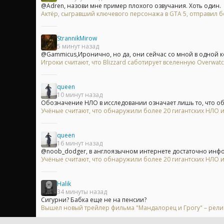
@Adren, назови мне пример плохого озвучания. Хоть один.
Актёр, сыгравший ключевого персонажа в GTA 5, отправил бо
StrannikMirow
5 минут назад
@Gammicus,Иронично, но да, они сейчас со мной в одной ком
Игроки считают, что Blizzard саботирует вселенную Overwa
queen
10 минут назад
Обозначение НЛО в исследовании означает лишь то, что объ
Учёные считают, что обнаружили более 20 гигантских НЛО
queen
16 минут назад
@noob_dodger, в англоязычном интернете достаточно инфор
Учёные считают, что обнаружили более 20 гигантских НЛО
Halik
34 минуты назад
Сигурни? Бабка еще не на пенсии?
Вышел новый трейлер фильма "Мандалорец и Грогу" – релиз