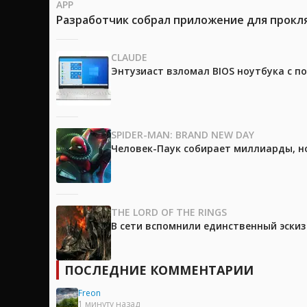
APP
Разработчик собрал приложение для прокля
CLAUDE
Энтузиаст взломал BIOS ноутбука с п
SPIDER-MAN: BRAND NEW DAY
Человек-Паук собирает миллиарды, но
THE LORD OF THE RINGS
В сети вспомнили единственный эски
ПОСЛЕДНИЕ КОММЕНТАРИИ
Freon
1 минуту назад