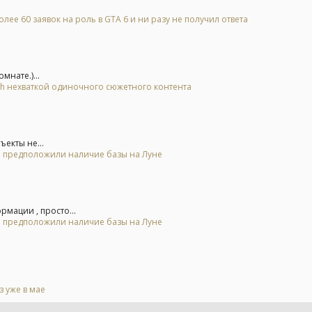
лее 60 заявок на роль в GTA 6 и ни разу не получил ответа
нате.)...
tch нехваткой одиночного сюжетного контента
екты не...
 и предположили наличие базы на Луне
мации , просто...
 и предположили наличие базы на Луне
 уже в мае