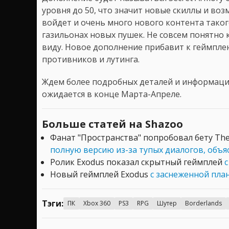
уровня до 50, что значит новые скиллы и воз
войдет и очень много нового контента таког
газильонах новых пушек. Не совсем понятно 
виду. Новое дополнение прибавит к геймплею
противников и лутинга.
Ждем более подробных деталей и информации
ожидается в конце Марта-Апреле.
Больше статей на Shazoo
Фанат "Пространства" попробовал бету The 
полную версию из-за тупых диалогов, объ
Ролик Exodus показал скрытный геймплей
с
Новый геймплей Exodus
с заснеженной пла
Тэги:
ПК
Xbox 360
PS3
RPG
Шутер
Borderlands