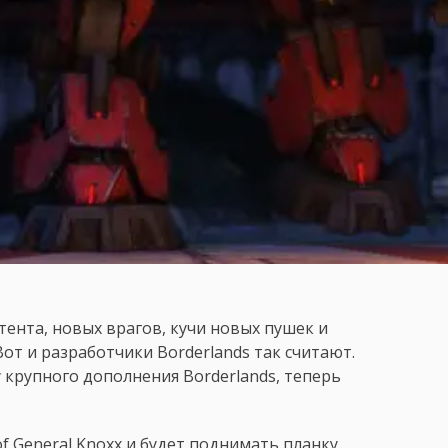
ента, новых врагов, кучи новых пушек и
от и разработчики Borderlands так считают.
 крупного дополнения Borderlands, теперь
f General Knoxx и будет поднимать планку