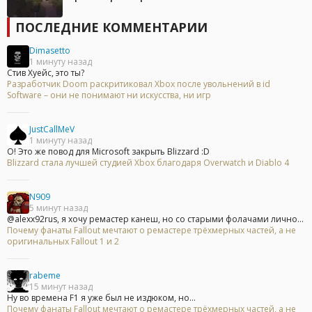
ПОСЛЕДНИЕ КОММЕНТАРИИ
Dimasetto
1 минуту назад
Стив Хуейс, это ты?
Разработчик Doom раскритиковал Xbox после увольнений в id
Software – они не понимают ни искусства, ни игр
JustCallMeV
1 минуту назад
О! Это же повод для Microsoft закрыть Blizzard :D
Blizzard стала лучшей студией Xbox благодаря Overwatch и Diablo 4
N909
5 минут назад
@alexx92rus, я хочу ремастер канеш, но со старыми фолачами лично...
Почему фанаты Fallout мечтают о ремастере трёхмерных частей, а не
оригинальных Fallout 1 и 2
rabeme
15 минут назад
Ну во времена F1 я уже был не издюком, но...
Почему фанаты Fallout мечтают о ремастере трёхмерных частей, а не