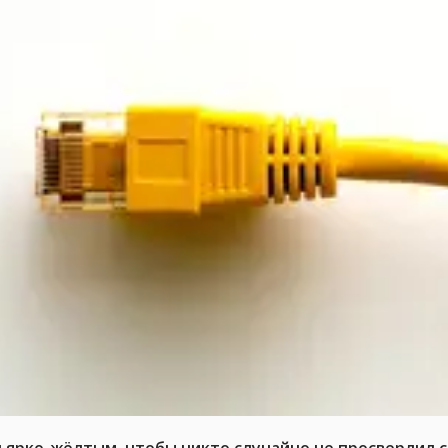
л ярко-жёлтым, чтобы никто случайно не просверлил 