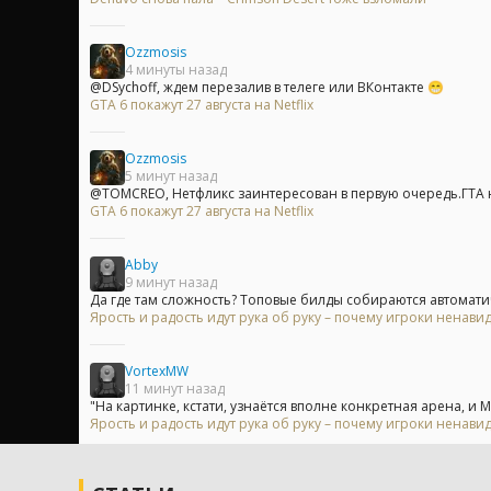
Ozzmosis
4 минуты назад
@DSychoff, ждем перезалив в телеге или ВКонтакте 😁
GTA 6 покажут 27 августа на Netflix
Ozzmosis
5 минут назад
@TOMCREO, Нетфликс заинтересован в первую очередь.ГТА н
GTA 6 покажут 27 августа на Netflix
Abby
9 минут назад
Да где там сложность? Топовые билды собираются автоматиче
Ярость и радость идут рука об руку – почему игроки ненавид
VortexMW
11 минут назад
"На картинке, кстати, узнаётся вполне конкретная арена, и М
Ярость и радость идут рука об руку – почему игроки ненавид