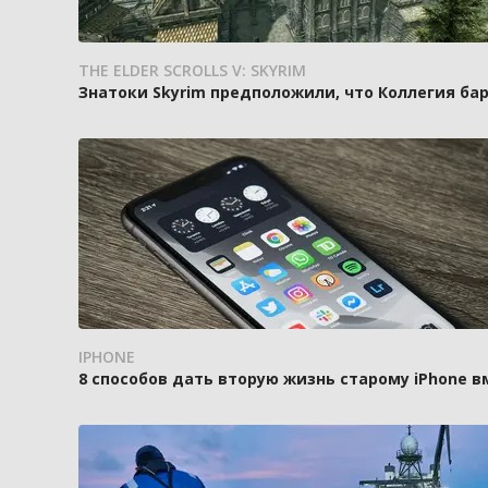
THE ELDER SCROLLS V: SKYRIM
Знатоки Skyrim предположили, что Коллегия ба
IPHONE
8 способов дать вторую жизнь старому iPhone 