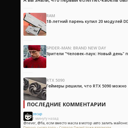
RAM
18-летний парень купил 20 модулей D
SPIDER-MAN: BRAND NEW DAY
Зрители "Человек-паук: Новый день"
RTX 5090
Геймеры решили, что RTX 5090 можно 
ПОСЛЕДНИЕ КОММЕНТАРИИ
zecup
1 минуту назад
@never, @fla, если вместо масла в мотор авто залить майонез,
Denuvo снова пала – Crimson Desert тоже взломали