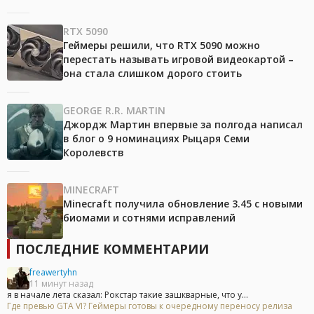
RTX 5090
Геймеры решили, что RTX 5090 можно
перестать называть игровой видеокартой –
она стала слишком дорого стоить
GEORGE R.R. MARTIN
Джордж Мартин впервые за полгода написал
в блог о 9 номинациях Рыцаря Семи
Королевств
MINECRAFT
Minecraft получила обновление 3.45 с новыми
биомами и сотнями исправлений
ПОСЛЕДНИЕ КОММЕНТАРИИ
freawertyhn
11 минут назад
я в начале лета сказал: Рокстар такие зашкварные, что у...
Где превью GTA VI? Геймеры готовы к очередному переносу релиза