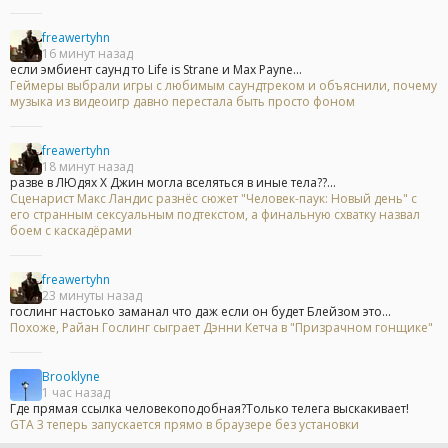
freawertyhn
16 минут назад
если эмбиент саунд то Life is Strane и Max Payne...
Геймеры выбрали игры с любимым саундтреком и объяснили, почему
музыка из видеоигр давно перестала быть просто фоном
freawertyhn
18 минут назад
разве в ЛЮдях Х Джин могла вселяться в иные тела??...
Сценарист Макс Ландис разнёс сюжет "Человек-паук: Новый день" с
его странным сексуальным подтекстом, а финальную схватку назвал
боем с каскадёрами
freawertyhn
23 минуты назад
гослинг настоько заманал что даж если он будет Блейзом это...
Похоже, Райан Гослинг сыграет Дэнни Кетча в "Призрачном гонщике"
Brooklyne
1 час назад
Где прямая ссылка человекоподобная?Только телега выскакивает!
GTA 3 теперь запускается прямо в браузере без установки