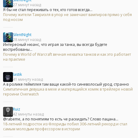
27 минут назад
Я бы не стал переживать о тех, кто готов всегда...
Почему жители Тамриэля в упор не замечают вампиров прямо у себя
под носом
SilentNight
28 минут назад
Интересный нюанс, что играя за танка, вы всегда будете
востребованы...
Почему в World of Warcraft вечная нехватка танков и как это работает
на практике
lastik
41 минуту назад
А в ролике геймплея там ваще какой-то синеволосый урод, странно
Симпатичная девушка в мехе и матерящийся хомяк в трейлере новой
героини Overwatch
Ruiz
42 минуты назад
@rabeme, а по понятиям то есть че раскидать? Слово пацана...
18-летний подросток из Флориды побил 306-летний рекорд и стал
самым молодым профессором в истории