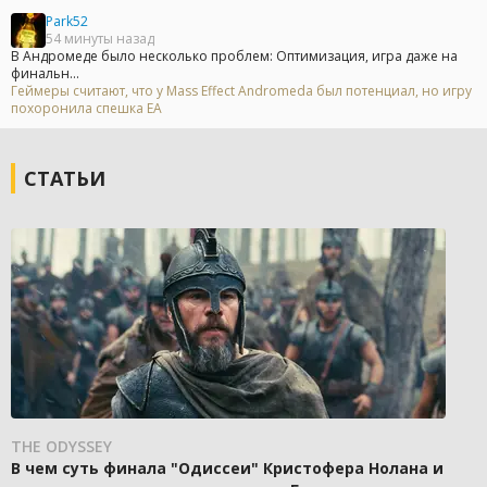
Park52
54 минуты назад
В Андромеде было несколько проблем: Оптимизация, игра даже на
финальн...
Геймеры считают, что у Mass Effect Andromeda был потенциал, но игру
похоронила спешка EA
СТАТЬИ
THE ODYSSEY
В чем суть финала "Одиссеи" Кристофера Нолана и