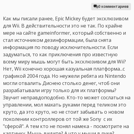
0 комментариев
Как мы писали ранее, Epic Mickey будет эксклюзивом
для Wii. В действительности это не так. По крайне
мере на сайте gameinformer, который собственно и
стал источником дезинформации, была снята
информация по поводу исключительности. Если
задуматься, то как приключения про известную
всему миру мышь могут быть эксклюзивом для Wii?
Нет, Wii конечно хорошая казуальная платформа...с
графикой 2004 года. Но неужели ребята из Nintendo
могли отвалить Диснею столько денег, чтоб они
разрабатывали игру только для их платформы?
Звучит неправдоподобно. Кто-то может сослаться на
управлении, мол махать руками перед теликом это
круто, да это круто, но не стоит забывать о новом
поколении контроллеров от той же Sony с их
"сферой". А тем кто не понял намека - посмотрите на
картинку. Мышь видите? А что у мыши в руке?