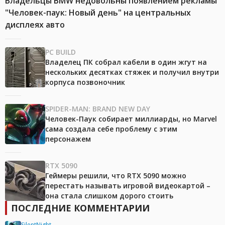
Владельцы BMW недовольны появлением рекламы
"Человек-паук: Новый день" на центральных
дисплеях авто
PC BUILD
Владелец ПК собрал кабели в один жгут на
нескольких десятках стяжек и получил внутри
корпуса позвоночник
SPIDER-MAN: BRAND NEW DAY
Человек-Паук собирает миллиарды, но Marvel
сама создала себе проблему с этим
персонажем
RTX 5090
Геймеры решили, что RTX 5090 можно
перестать называть игровой видеокартой –
она стала слишком дорого стоить
ПОСЛЕДНИЕ КОММЕНТАРИИ
SilentNight