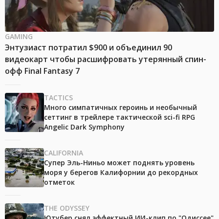
GAMING
Энтузиаст потратил $900 и объединил 90
видеокарт чтобы расшифровать утерянный спин-
офф Final Fantasy 7
TACTICS
Много симпатичных героинь и необычный
сеттинг в трейлере тактической sci-fi RPG
Angelic Dark Symphony
CALIFORNIA
Супер Эль-Ниньо может поднять уровень
моря у берегов Калифорнии до рекордных
отметок
THE ODYSSEY
Ютубер снял эффектный ИИ-клип по "Одиссее"