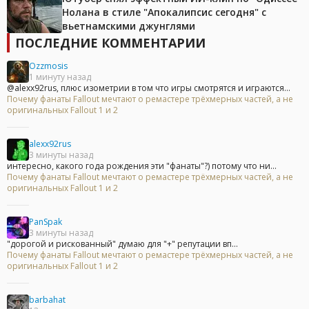
Нолана в стиле "Апокалипсис сегодня" с
вьетнамскими джунглями
ПОСЛЕДНИЕ КОММЕНТАРИИ
Ozzmosis
1 минуту назад
@alexx92rus, плюс изометрии в том что игры смотрятся и играются...
Почему фанаты Fallout мечтают о ремастере трёхмерных частей, а не
оригинальных Fallout 1 и 2
alexx92rus
3 минуты назад
интересно, какого года рождения эти "фанаты"?) потому что ни...
Почему фанаты Fallout мечтают о ремастере трёхмерных частей, а не
оригинальных Fallout 1 и 2
PanSpak
3 минуты назад
"дорогой и рискованный" думаю для "+" репутации вп...
Почему фанаты Fallout мечтают о ремастере трёхмерных частей, а не
оригинальных Fallout 1 и 2
barbahat