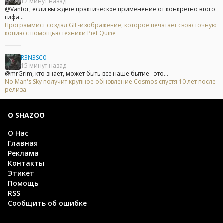
12 минут назад
@Vantor, если вы ждёте практическое применение от конкретно этого
гифа...
Программист создал GIF-изображение, которое печатает свою точную
копию с помощью техники Piet Quine
R3N3SC0
15 минут назад
@mrGrim, кто знает, может быть все наше бытие - это...
No Man's Sky получит крупное обновление Cosmos спустя 10 лет после
релиза
О SHAZOO
О Нас
Главная
Реклама
Контакты
Этикет
Помощь
RSS
Сообщить об ошибке