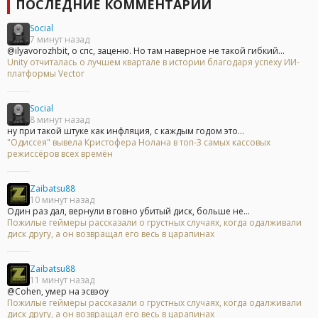
ПОСЛЕДНИЕ КОММЕНТАРИИ
Social
7 минут назад
@ilyavorozhbit, о спс, заценю. Но там наверное не такой гибкий...
Unity отчиталась о лучшем квартале в истории благодаря успеху ИИ-
платформы Vector
Social
8 минут назад
ну при такой штуке как инфляция, с каждым годом это...
"Одиссея" вывела Кристофера Нолана в топ-3 самых кассовых
режиссёров всех времён
Zaibatsu88
10 минут назад
Один раз дал, вернули в говно убитый диск, больше не...
Пожилые геймеры рассказали о грустных случаях, когда одалживали
диск другу, а он возвращал его весь в царапинах
Zaibatsu88
11 минут назад
@Cohen, умер на эсвэоу
Пожилые геймеры рассказали о грустных случаях, когда одалживали
диск другу, а он возвращал его весь в царапинах