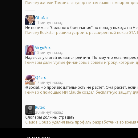
Почему жители Тамриэля в упор не замечают вампиров прям
ObaNa
11 минут назад
Не понимаю "больного бренчания" по поводу выхода на Нет
Почему Rockstar решила устроить расширенный показ GTA 6 
VirgoFox
15 минут назад
Надеюсь у статей появится рейтинг. Потому что есть непрео
Геймеры дали глупые финансовые советы игроку, который до
Q4ard
17 минут назад
@Social, Но производительность не растет. Она растет, если к
Геймер с помощью ИИ Claude создал бесплатную защиту для
Rutex
20 минут назад
Слоперы должны страдать
Claude Opus 5 удалил весь профиль разработчика во время б