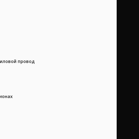
силовой провод
ионах