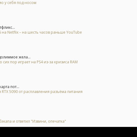
о у себя под носом
фликс...
на Netflix – на шесть часов раньше YouTube
долиммое жела...
 сих пор играет на PS4 из-за кризиса RAM
арта пот...
 RTX 5090 от расплавления разъёма питания
экапа и ответил "Извини, опечатка"