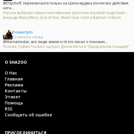
@DSychoff, переключался только на Шепа-мудака (почти все действия
нега...
Игроки выбрали самые качественные трилогии игровой индустрии –
впереди Mass Effect, God of War, Metal Gear Solid и Batman: Arkham
freawertyhn
52 минуты назад
@Warnamestar, все люди земли и те кто писал о похожих...
Похоже, Райан Гослинг сыграет Дэнни Кетча в "Призрачном гонщике"
О SHAZOO
О Нас
Главная
Реклама
Контакты
Этикет
Помощь
RSS
Сообщить об ошибке
ПРИСОЕДИНИТЬСЯ