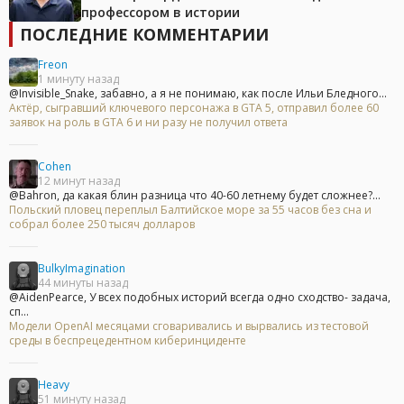
профессором в истории
ПОСЛЕДНИЕ КОММЕНТАРИИ
Freon
1 минуту назад
@Invisible_Snake, забавно, а я не понимаю, как после Ильи Бледного...
Актёр, сыгравший ключевого персонажа в GTA 5, отправил более 60
заявок на роль в GTA 6 и ни разу не получил ответа
Cohen
12 минут назад
@Bahron, да какая блин разница что 40-60 летнему будет сложнее?...
Польский пловец переплыл Балтийское море за 55 часов без сна и
собрал более 250 тысяч долларов
BulkyImagination
44 минуты назад
@AidenPearce, У всех подобных историй всегда одно сходство- задача,
сп...
Модели OpenAI месяцами сговаривались и вырвались из тестовой
среды в беспрецедентном киберинциденте
Heavy
51 минуту назад