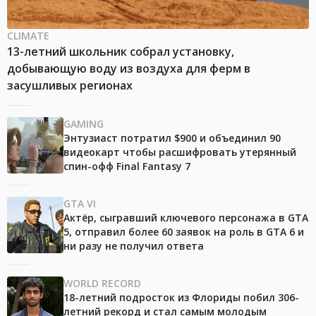
CLIMATE
13-летний школьник собрал установку,
добывающую воду из воздуха для ферм в
засушливых регионах
GAMING
Энтузиаст потратил $900 и объединил 90
видеокарт чтобы расшифровать утерянный
спин-офф Final Fantasy 7
GTA VI
Актёр, сыгравший ключевого персонажа в GTA
5, отправил более 60 заявок на роль в GTA 6 и
ни разу не получил ответа
WORLD RECORD
18-летний подросток из Флориды побил 306-
летний рекорд и стал самым молодым