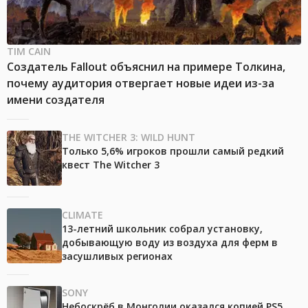
TIM CAIN
Создатель Fallout объяснил на примере Толкина,
почему аудитория отвергает новые идеи из-за
имени создателя
THE WITCHER 3: WILD HUNT
Только 5,6% игроков прошли самый редкий
квест The Witcher 3
CLIMATE
13-летний школьник собрал установку,
добывающую воду из воздуха для ферм в
засушливых регионах
SONY
Небоскрёб в Монголии оказался копией PS5