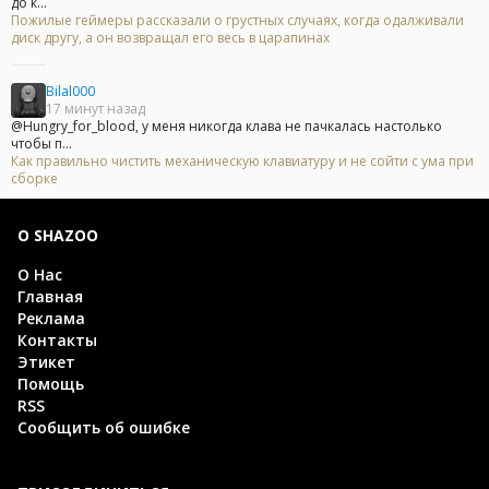
до к...
Пожилые геймеры рассказали о грустных случаях, когда одалживали
диск другу, а он возвращал его весь в царапинах
Bilal000
17 минут назад
@Hungry_for_blood, у меня никогда клава не пачкалась настолько
чтобы п...
Как правильно чистить механическую клавиатуру и не сойти с ума при
сборке
О SHAZOO
О Нас
Главная
Реклама
Контакты
Этикет
Помощь
RSS
Сообщить об ошибке