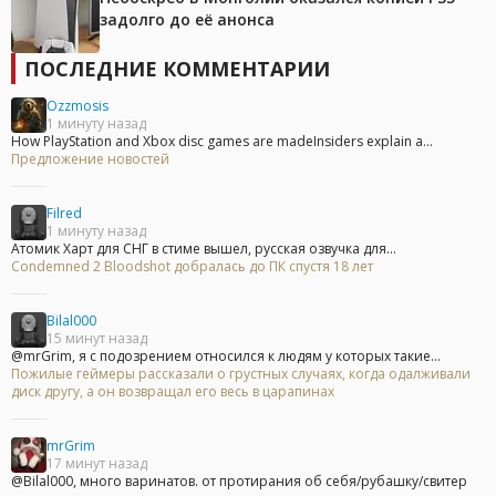
задолго до её анонса
ПОСЛЕДНИЕ КОММЕНТАРИИ
Ozzmosis
1 минуту назад
How PlayStation and Xbox disc games are madeInsiders explain a...
Предложение новостей
Filred
1 минуту назад
Атомик Харт для СНГ в стиме вышел, русская озвучка для...
Condemned 2 Bloodshot добралась до ПК спустя 18 лет
Bilal000
15 минут назад
@mrGrim, я с подозрением относился к людям у которых такие...
Пожилые геймеры рассказали о грустных случаях, когда одалживали
диск другу, а он возвращал его весь в царапинах
mrGrim
17 минут назад
@Bilal000, много варинатов. от протирания об себя/рубашку/свитер