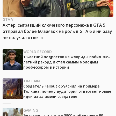
GTA VI
Актёр, сыгравший ключевого персонажа в GTA 5,
отправил более 60 заявок на роль в GTA 6 и ни разу
не получил ответа
WORLD RECORD
18-летний подросток из Флориды побил 306-
летний рекорд и стал самым молодым
профессором в истории
TIM CAIN
Создатель Fallout объяснил на примере
Толкина, почему аудитория отвергает новые
идеи из-за имени создателя
GAMING
Энтузиаст потратил $900 и объединил 90