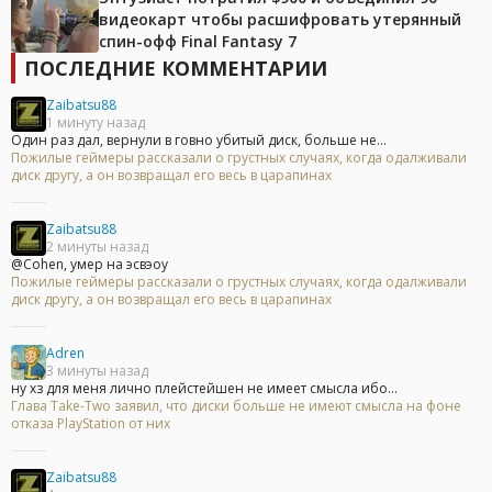
видеокарт чтобы расшифровать утерянный
спин-офф Final Fantasy 7
ПОСЛЕДНИЕ КОММЕНТАРИИ
Zaibatsu88
1 минуту назад
Один раз дал, вернули в говно убитый диск, больше не...
Пожилые геймеры рассказали о грустных случаях, когда одалживали
диск другу, а он возвращал его весь в царапинах
Zaibatsu88
2 минуты назад
@Cohen, умер на эсвэоу
Пожилые геймеры рассказали о грустных случаях, когда одалживали
диск другу, а он возвращал его весь в царапинах
Adren
3 минуты назад
ну хз для меня лично плейстейшен не имеет смысла ибо...
Глава Take-Two заявил, что диски больше не имеют смысла на фоне
отказа PlayStation от них
Zaibatsu88