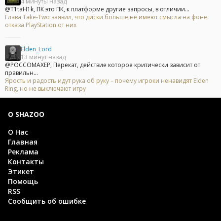
4 минуты назад
@T1taH1k, ПК это ПК, к платформе другие запросы, в отличии...
Глава Take-Two заявил, что диски больше не имеют смысла на фоне
отказа PlayStation от них
Elden_Lord
13 минут назад
@POCCOMAXEP, Перекат, действие которое критически зависит от
правильн...
Ярость и радость идут рука об руку – почему игроки ненавидят Elden
Ring, но не выключают игру
О SHAZOO
О Нас
Главная
Реклама
Контакты
Этикет
Помощь
RSS
Сообщить об ошибке