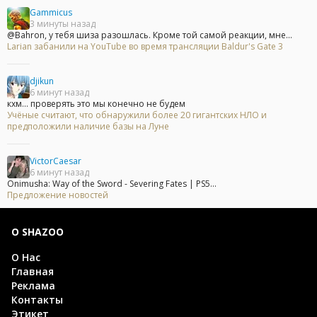
Gammicus
3 минуты назад
@Bahron, у тебя шиза разошлась. Кроме той самой реакции, мне...
Larian забанили на YouTube во время трансляции Baldur's Gate 3
djikun
6 минут назад
кхм... проверять это мы конечно не будем
Учёные считают, что обнаружили более 20 гигантских НЛО и
предположили наличие базы на Луне
VictorCaesar
6 минут назад
Onimusha: Way of the Sword - Severing Fates | PS5...
Предложение новостей
О SHAZOO
О Нас
Главная
Реклама
Контакты
Этикет