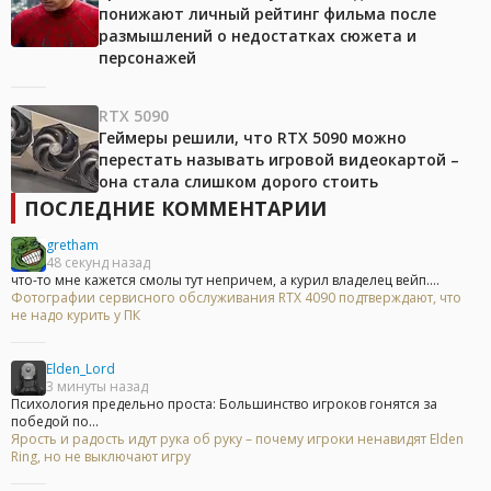
понижают личный рейтинг фильма после
размышлений о недостатках сюжета и
персонажей
RTX 5090
Геймеры решили, что RTX 5090 можно
перестать называть игровой видеокартой –
она стала слишком дорого стоить
ПОСЛЕДНИЕ КОММЕНТАРИИ
gretham
48 секунд назад
что-то мне кажется смолы тут непричем, а курил владелец вейп....
Фотографии сервисного обслуживания RTX 4090 подтверждают, что
не надо курить у ПК
Elden_Lord
3 минуты назад
Психология предельно проста: Большинство игроков гонятся за
победой по...
Ярость и радость идут рука об руку – почему игроки ненавидят Elden
Ring, но не выключают игру