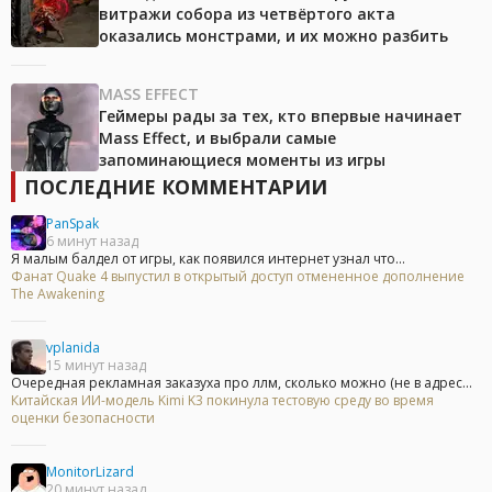
витражи собора из четвёртого акта
оказались монстрами, и их можно разбить
MASS EFFECT
Геймеры рады за тех, кто впервые начинает
Mass Effect, и выбрали самые
запоминающиеся моменты из игры
ПОСЛЕДНИЕ КОММЕНТАРИИ
PanSpak
6 минут назад
Я малым балдел от игры, как появился интернет узнал что...
Фанат Quake 4 выпустил в открытый доступ отмененное дополнение
The Awakening
vplanida
15 минут назад
Очередная рекламная заказуха про ллм, сколько можно (не в адрес...
Китайская ИИ-модель Kimi K3 покинула тестовую среду во время
оценки безопасности
MonitorLizard
20 минут назад