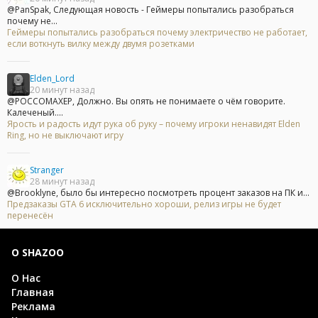
@PanSpak, Следующая новость - Геймеры попытались разобраться
почему не...
Геймеры попытались разобраться почему электричество не работает,
если воткнуть вилку между двумя розетками
Elden_Lord
20 минут назад
@POCCOMAXEP, Должно. Вы опять не понимаете о чём говорите.
Калеченый....
Ярость и радость идут рука об руку – почему игроки ненавидят Elden
Ring, но не выключают игру
Stranger
28 минут назад
@Brooklyne, было бы интересно посмотреть процент заказов на ПК и...
Предзаказы GTA 6 исключительно хороши, релиз игры не будет
перенесён
О SHAZOO
О Нас
Главная
Реклама