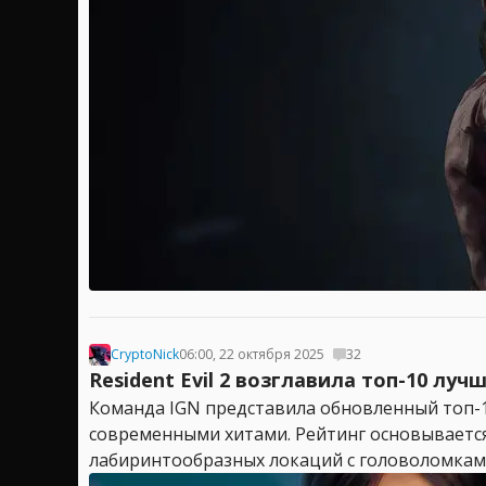
CryptoNick
06:00, 22 октября 2025
32
Resident Evil 2 возглавила топ-10 лу
Команда IGN представила обновленный топ-10
современными хитами. Рейтинг основывается
лабиринтообразных локаций с головоломками,