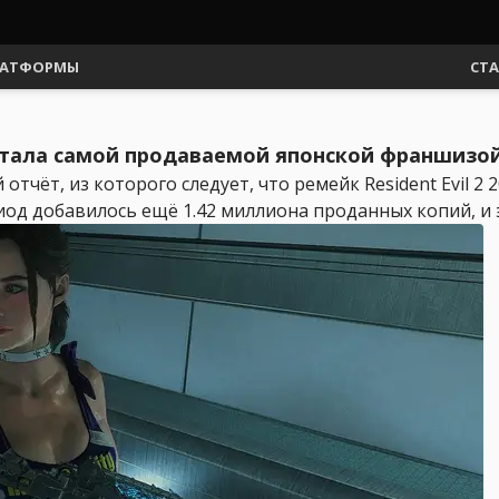
АТФОРМЫ
СТ
 и стала самой продаваемой японской франшизой
чёт, из которого следует, что ремейк Resident Evil 2 
од добавилось ещё 1.42 миллиона проданных копий, и э