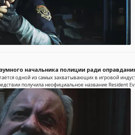
безумного начальника полиции ради оправдани
 остаётся одной из самых захватывающих в игровой инду
ствии получила неофициальное название Resident Evil 1.