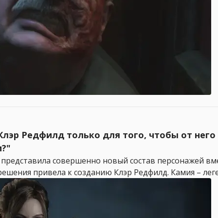
Клэр Редфилд только для того, чтобы от него 
и?"
l 2 представила совершенно новый состав персонажей 
решения привела к созданию Клэр Редфилд. Камия – леге