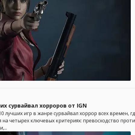
чших сурвайвал хорроров от IGN
 лучших игр в жанре сурвайвал хоррор всех времен, гд
 на четырех ключевых критериях: превосходство проти
...