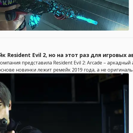
Resident Evil 2, но на этот раз для игровых 
мпания представила Resident Evil 2: Arcade – аркадный
снове новинки лежит ремейк 2019 года, а не оригинальна