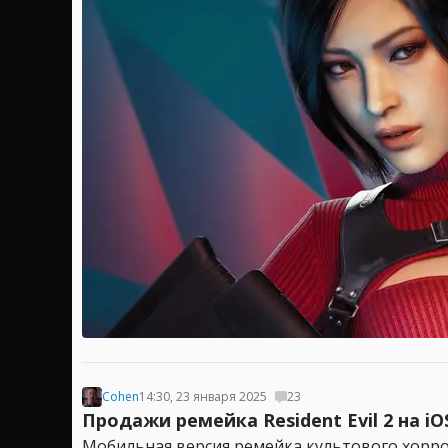
Cohen
14:30, 23 января 2025
23
Продажи ремейка Resident Evil 2 на i
Мобильная версия ремейка культового хоррор