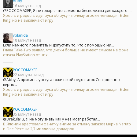
Abby
16 минут назад
@POCCOMAXEP, Я не говорю что саммоны бесполезны для каждого -...
Ярость и радость идут рука об руку – почему игроки ненавидят Elden
Ring, но не выключают игру
vplanida
18 минут назад
Если немного помечтать и допустить то, что с помощью ии...
Глава Take-Two заявил, что диски больше не имеют смысла на фоне
отказа PlayStation от них
POCCOMAXEP
22 минуты назад
@Abby, А прикинь, у эстуса тоже такой недостаток Совершенно
верно...
Ярость и радость идут рука об руку – почему игроки ненавидят Elden
Ring, но не выключают игру
POCCOMAXEP
35 минут назад
@Drakula13, Я не могу знать как у нее мозг работал...
В Японии арестовали фанатку аниме за отмену заказов мерча Naruto
и One Piece на 2,7 миллиона долларов