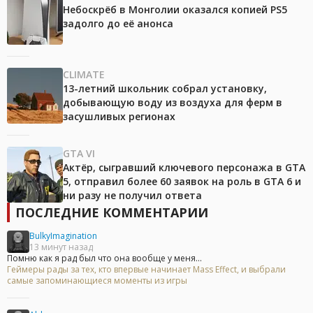
Небоскрёб в Монголии оказался копией PS5
задолго до её анонса
CLIMATE
13-летний школьник собрал установку,
добывающую воду из воздуха для ферм в
засушливых регионах
GTA VI
Актёр, сыгравший ключевого персонажа в GTA
5, отправил более 60 заявок на роль в GTA 6 и
ни разу не получил ответа
ПОСЛЕДНИЕ КОММЕНТАРИИ
BulkyImagination
13 минут назад
Помню как я рад был что она вообще у меня...
Геймеры рады за тех, кто впервые начинает Mass Effect, и выбрали
самые запоминающиеся моменты из игры