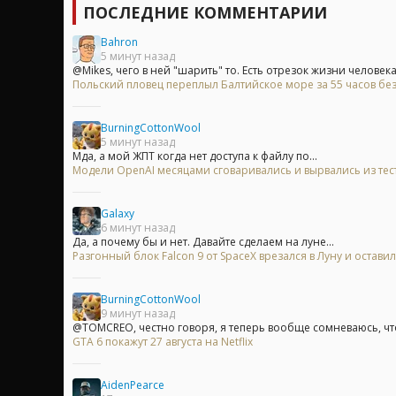
ПОСЛЕДНИЕ КОММЕНТАРИИ
Bahron
5 минут назад
@Mikes, чего в ней "шарить" то. Есть отрезок жизни человека.
Польский пловец переплыл Балтийское море за 55 часов без
BurningCottonWool
5 минут назад
Мда, а мой ЖПТ когда нет доступа к файлу по...
Модели OpenAI месяцами сговаривались и вырвались из те
Galaxy
6 минут назад
Да, а почему бы и нет. Давайте сделаем на луне...
Разгонный блок Falcon 9 от SpaceX врезался в Луну и остави
BurningCottonWool
9 минут назад
@TOMCREO, честно говоря, я теперь вообще сомневаюсь, что 
GTA 6 покажут 27 августа на Netflix
AidenPearce