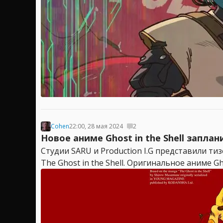
Cohen
22:00, 28 мая 2024
2
Новое аниме Ghost in the Shell заплан
Студии SARU и Production I.G представили тиз
The Ghost in the Shell. Оригинальное аниме Gh