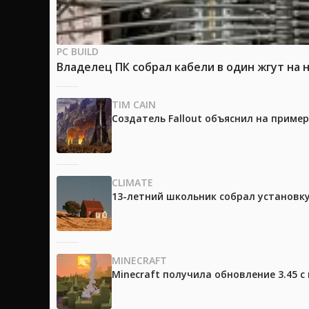
PC BUILD
Владелец ПК собрал кабели в один жгут на 
TIM CAIN
Создатель Fallout объяснил на приме
CLIMATE
13-летний школьник собрал установк
MINECRAFT
Minecraft получила обновление 3.45 