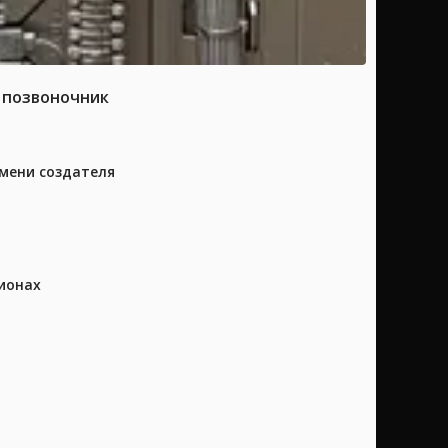
а позвоночник
имени создателя
ионах