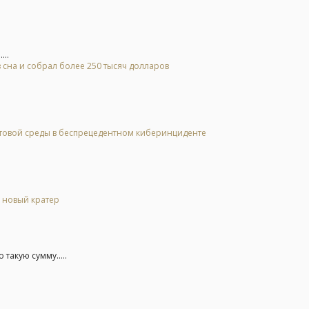
...
 сна и собрал более 250 тысяч долларов
стовой среды в беспрецедентном киберинциденте
л новый кратер
такую сумму.....