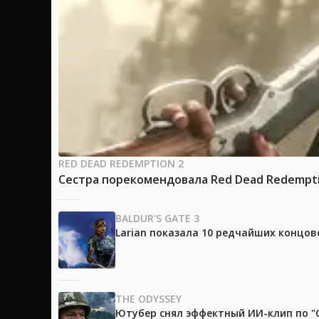
RED DEAD REDEMPTION 2
Сестра порекомендовала Red Dead Redemptio
BALDUR'S GATE 3
Larian показала 10 редчайших концово
THE ODYSSEY
Ютубер снял эффектный ИИ-клип по "О