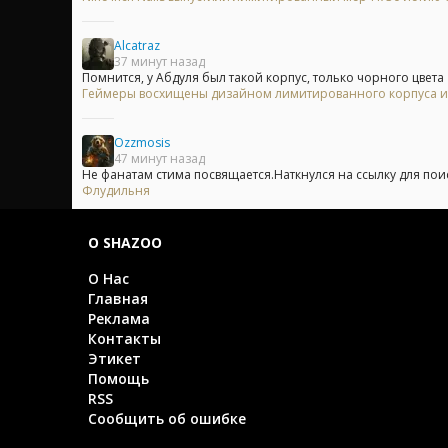
Alcatraz
37 минут назад
Помнится, у Абдуля был такой корпус, только чорного цвета
Геймеры восхищены дизайном лимитированного корпуса из 
Ozzmosis
47 минут назад
Не фанатам стима посвящается.Наткнулся на ссылку для поис
Флудильня
О SHAZOO
О Нас
Главная
Реклама
Контакты
Этикет
Помощь
RSS
Сообщить об ошибке