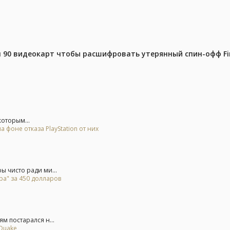
 90 видеокарт чтобы расшифровать утерянный спин-офф Fin
которым...
 фоне отказа PlayStation от них
 чисто ради ми...
ра" за 450 долларов
м постарался н...
 Quake