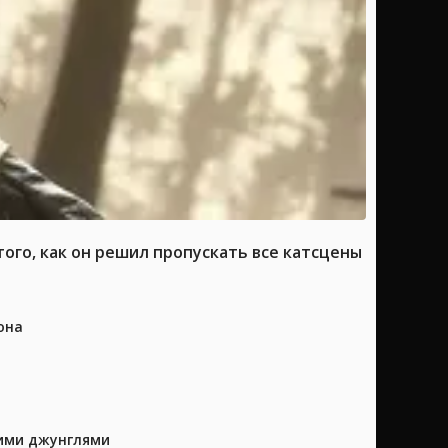
ого, как он решил пропускать все катсцены
она
кими джунглями