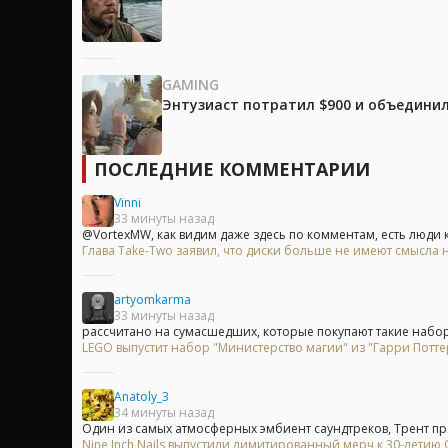
GAMING
Энтузиаст потратил $900 и объединил
ПОСЛЕДНИЕ КОММЕНТАРИИ
Vinni
33 минуты назад
@VortexMW, как видим даже здесь по комментам, есть люди 
Глава Take-Two заявил, что диски больше не имеют смысла на
artyomkarma
33 минуты назад
рассчитано на сумасшедших, которые покупают такие наборы
LEGO выпустит набор "Министерство магии" из "Гарри Потте
Anatoly_3
34 минуты назад
Один из самых атмосферных эмбиент саундтреков, Трент пря
Nine Inch Nails выпустили лимитированный мерч к 30-летию