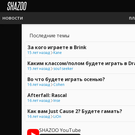
НОВОСТИ
ПЛ
Последние темы
За кого играете в Brink
15 лет назад
Kane
Каким классом/полом будете играть в Dr
15 лет назад
sou1seeker
Во что будете играть осенью?
16 лет назад
Cohen
Afterfall: Rascal
16 лет назад
Inse
Как вам Just Cause 2? Будете гамать?
16 лет назад
LiOn
SHAZOO YouTube