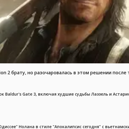
n 2 брату, но разочаровалась в этом решении после т
к Baldur's Gate 3, включая худшие судьбы Лаэзель и Астари
диссее" Нолана в стиле "Апокалипсис сегодня" с вьетнамс