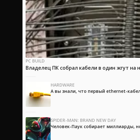
PC BUILD
Владелец ПК собрал кабели в один жгут на 
HARDWARE
А вы знали, что первый ethernet-каб
SPIDER-MAN: BRAND NEW DAY
Человек-Паук собирает миллиарды, но