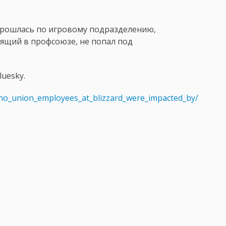
 прошлась по игровому подразделению,
тоящий в профсоюзе, не попал под
luesky.
no_union_employees_at_blizzard_were_impacted_by/