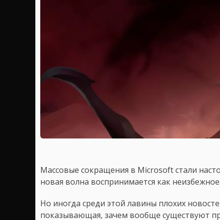
Массовые сокращения в Microsoft стали нас
новая волна воспринимается как неизбежное
Но иногда среди этой лавины плохих новосте
показывающая, зачем вообще существуют пр