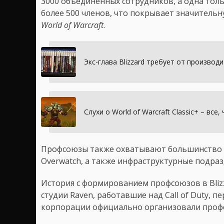
3000 объединённых сотрудников, а одна тол
более 500 членов, что покрывает значитель
World of Warcraft
.
Экс-глава Blizzard требует от произво
Слухи о World of Warcraft Classic+ – все
Профсоюзы также охватывают большинство ш
Overwatch, а также инфраструктурные подразд
История с формированием профсоюзов в Blizza
студии Raven, работавшие над Call of Duty,
корпорации официально организовали проф