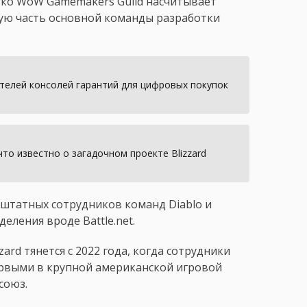
ько WoW Gamemakers Guild насчитывает
ную часть основной команды разработки
дителей консолей гарантий для цифровых покупок
, что известно о загадочном проекте Blizzard
татных сотрудников команд Diablo и
еления вроде Battle.net.
rd тянется с 2022 года, когда сотрудники
 первыми в крупной американской игровой
союз.