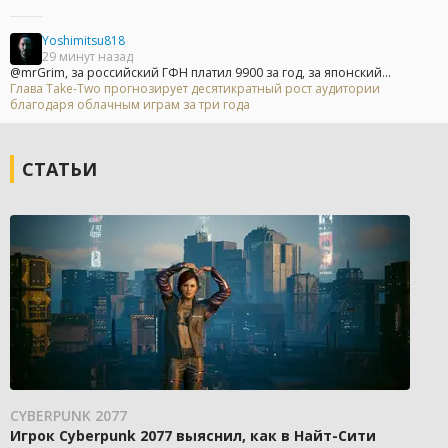
Yoshimitsu818
29 минут назад
@mrGrim, за российский ГФН платил 9900 за год, за японский...
Глава Take-Two прогнозирует десятикратный рост аудитории
благодаря облачным играм за три года
СТАТЬИ
CYBERPUNK 2077
Игрок Cyberpunk 2077 выяснил, как в Найт-Сити