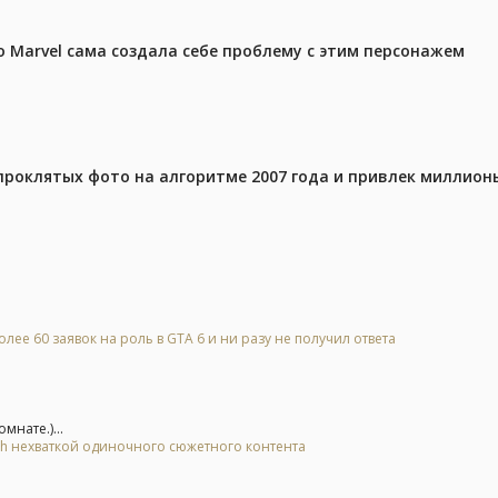
 Marvel сама создала себе проблему с этим персонажем
проклятых фото на алгоритме 2007 года и привлек миллио
лее 60 заявок на роль в GTA 6 и ни разу не получил ответа
нате.)...
tch нехваткой одиночного сюжетного контента