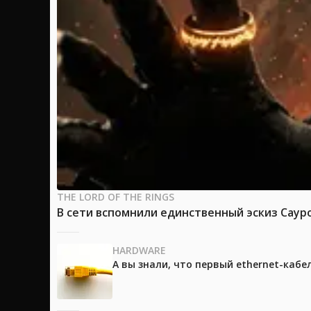
THE LORD OF THE RINGS
В сети вспомнили единственный эскиз Саур
HARDWARE
А вы знали, что первый ethernet-каб