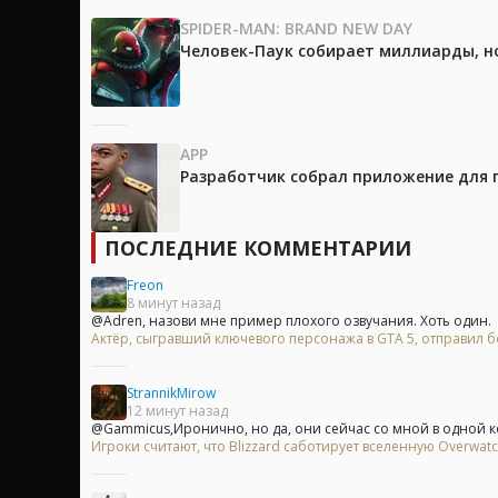
SPIDER-MAN: BRAND NEW DAY
Человек-Паук собирает миллиарды, но
APP
Разработчик собрал приложение для 
ПОСЛЕДНИЕ КОММЕНТАРИИ
Freon
8 минут назад
@Adren, назови мне пример плохого озвучания. Хоть один.
Актёр, сыгравший ключевого персонажа в GTA 5, отправил бо
StrannikMirow
12 минут назад
@Gammicus,Иронично, но да, они сейчас со мной в одной ком
Игроки считают, что Blizzard саботирует вселенную Overwa