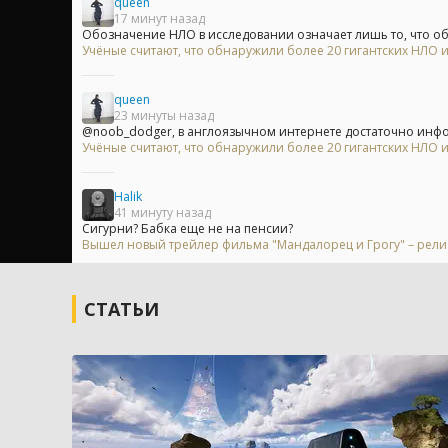
queen
17 минут назад
Обозначение НЛО в исследовании означает лишь то, что объ
Учёные считают, что обнаружили более 20 гигантских НЛО
queen
23 минуты назад
@noob_dodger, в англоязычном интернете достаточно инфор
Учёные считают, что обнаружили более 20 гигантских НЛО
Halik
41 минуту назад
Сигурни? Бабка еще не на пенсии?
Вышел новый трейлер фильма "Мандалорец и Грогу" – релиз
СТАТЬИ