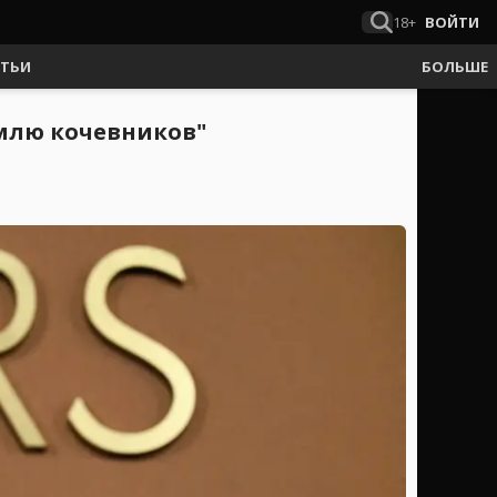
18+
ВОЙТИ
АТЬИ
БОЛЬШЕ
млю кочевников"