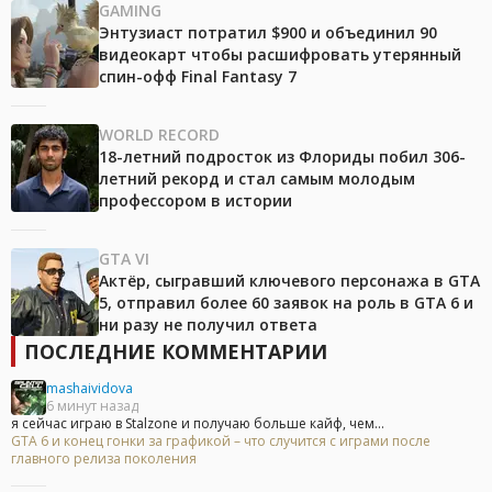
GAMING
Энтузиаст потратил $900 и объединил 90
видеокарт чтобы расшифровать утерянный
спин-офф Final Fantasy 7
WORLD RECORD
18-летний подросток из Флориды побил 306-
летний рекорд и стал самым молодым
профессором в истории
GTA VI
Актёр, сыгравший ключевого персонажа в GTA
5, отправил более 60 заявок на роль в GTA 6 и
ни разу не получил ответа
ПОСЛЕДНИЕ КОММЕНТАРИИ
mashaividova
6 минут назад
я сейчас играю в Stalzone и получаю больше кайф, чем...
GTA 6 и конец гонки за графикой – что случится с играми после
главного релиза поколения