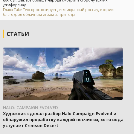
@Ardyn, дык все больше народа смотрит в сторону всяких
джифорснау...
Глава Take-Two прогнозирует десятикратный рост аудитории
благодаря облачным играм за три года
СТАТЬИ
HALO: CAMPAIGN EVOLVED
Художник сделал разбор Halo Campaign Evolved и
обнаружил проработку каждой песчинки, хотя вода
уступает Crimson Desert