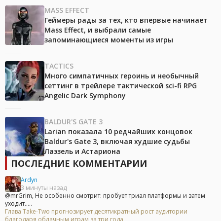
MASS EFFECT
Геймеры рады за тех, кто впервые начинает
Mass Effect, и выбрали самые
запоминающиеся моменты из игры
TACTICS
Много симпатичных героинь и необычный
сеттинг в трейлере тактической sci-fi RPG
Angelic Dark Symphony
BALDUR'S GATE 3
Larian показала 10 редчайших концовок
Baldur's Gate 3, включая худшие судьбы
Лаэзель и Астариона
ПОСЛЕДНИЕ КОММЕНТАРИИ
Ardyn
3 минуты назад
@mrGrim, Не особенно смотрит: пробует триал платформы и затем
уходит.....
Глава Take-Two прогнозирует десятикратный рост аудитории
благодаря облачным играм за три года