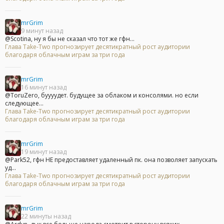
mrGrim
9 минут назад
@Scotina, ну я бы не сказал что тот же гфн...
Глава Take-Two прогнозирует десятикратный рост аудитории
благодаря облачным играм за три года
mrGrim
16 минут назад
@ToruZero, буууудет. будущее за облаком и консолями. но если
следующее...
Глава Take-Two прогнозирует десятикратный рост аудитории
благодаря облачным играм за три года
mrGrim
19 минут назад
@Park52, гфн НЕ предоставляет удаленный пк. она позволяет запускать
уд...
Глава Take-Two прогнозирует десятикратный рост аудитории
благодаря облачным играм за три года
mrGrim
22 минуты назад