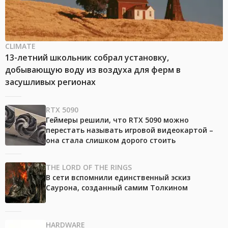
CLIMATE
13-летний школьник собрал установку,
добывающую воду из воздуха для ферм в
засушливых регионах
RTX 5090
Геймеры решили, что RTX 5090 можно
перестать называть игровой видеокартой –
она стала слишком дорого стоить
THE LORD OF THE RINGS
В сети вспомнили единственный эскиз
Саурона, созданный самим Толкином
HARDWARE