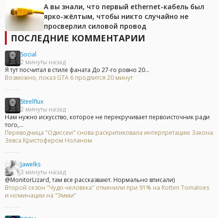
А вы знали, что первый ethernet-кабель был
ярко-жёлтым, чтобы никто случайно не
просверлил силовой провод
ПОСЛЕДНИЕ КОММЕНТАРИИ
Social
2 минуты назад
Я тут посчитал в стиле фаната До 27-го ровно 20...
Возможно, показ GTA 6 продлится 20 минут
Steelflux
2 минуты назад
Нам нужно искусство, которое не перекручивает первоисточник ради
того,...
Переводчица "Одиссеи" снова раскритиковала интерпретацию Закона
Зевса Кристофером Ноланом
Jawelks
3 минуты назад
@MonitorLizard, там все рассказвают. Нормально вписали)
Второй сезон "Чудо-человека" отменили при 91% на Rotten Tomatoes
и номинации на "Эмми"