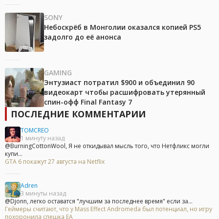
SONY
Небоскрёб в Монголии оказался копией PS5
задолго до её анонса
GAMING
Энтузиаст потратил $900 и объединил 90
видеокарт чтобы расшифровать утерянный
спин-офф Final Fantasy 7
ПОСЛЕДНИЕ КОММЕНТАРИИ
TOMCREO
1 минуту назад
@BurningCottonWool, Я не откидывал мысль того, что Нетфликс могли
купи...
GTA 6 покажут 27 августа на Netflix
Adren
3 минуты назад
@Djonn, легко оставатся "лучшим за последнее время" если за...
Геймеры считают, что у Mass Effect Andromeda был потенциал, но игру
похоронила спешка EA