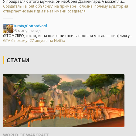
Я поздравляю этого мужика, он изобрёл Дракенгард. А может ли...
Создатель Fallout объяснил на примере Толкина, почему аудитория
отвергает новые идеи из-за имени создателя
BurningCottonWool
25 минут назад
@TOMCREO, господи, на все ваши ответы простая мысль — нетфликсу...
GTA 6 покажут 27 августа на Netflix
СТАТЬИ
WORLD OF WARCRAFT