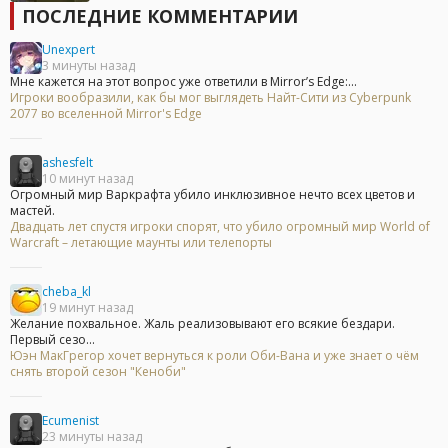
ПОСЛЕДНИЕ КОММЕНТАРИИ
Unexpert
3 минуты назад
Мне кажется на этот вопрос уже ответили в Mirror’s Edge:...
Игроки вообразили, как бы мог выглядеть Найт-Сити из Cyberpunk
2077 во вселенной Mirror's Edge
ashesfelt
10 минут назад
Огромный мир Варкрафта убило инклюзивное нечто всех цветов и
мастей.
Двадцать лет спустя игроки спорят, что убило огромный мир World of
Warcraft – летающие маунты или телепорты
cheba_kl
19 минут назад
Желание похвальное. Жаль реализовывают его всякие бездари.
Первый сезо...
Юэн МакГрегор хочет вернуться к роли Оби-Вана и уже знает о чём
снять второй сезон "Кеноби"
Ecumenist
23 минуты назад