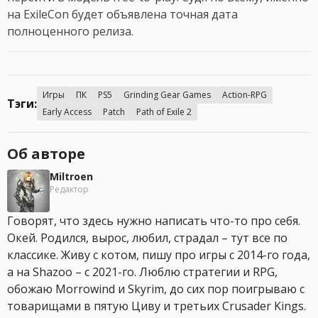
на ExileCon будет объявлена точная дата
полноценного релиза.
Игры
ПК
PS5
Grinding Gear Games
Action-RPG
Тэги:
Early Access
Patch
Path of Exile 2
Об авторе
Miltroen
Редактор
Говорят, что здесь нужно написать что-то про себя.
Окей. Родился, вырос, любил, страдал – тут все по
классике. Живу с котом, пишу про игры с 2014-го года,
а на Shazoo – с 2021-го. Люблю стратегии и RPG,
обожаю Morrowind и Skyrim, до сих пор поигрываю с
товарищами в пятую Циву и третьих Crusader Kings.