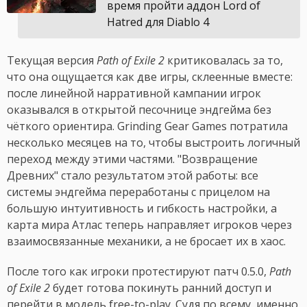
время пройти аддон Lord of
Hatred для Diablo 4
Текущая версия
Path of Exile 2
критиковалась за то,
что она ощущается как две игры, склеенные вместе:
после линейной нарративной кампании игрок
оказывался в открытой песочнице эндгейма без
чёткого ориентира. Grinding Gear Games потратила
несколько месяцев на то, чтобы выстроить логичный
переход между этими частями. "Возвращение
Древних" стало результатом этой работы: все
системы эндгейма переработаны с прицелом на
большую интуитивность и гибкость настройки, а
карта мира Атлас теперь направляет игроков через
взаимосвязанные механики, а не бросает их в хаос.
После того как игроки протестируют патч 0.5.0,
Path
of Exile 2
будет готова покинуть ранний доступ и
перейти в модель free-to-play. Судя по всему, именно