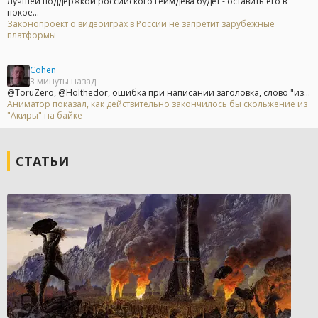
Лучшей поддержкой российского геймдева будет - оставить его в
покое...
Законопроект о видеоиграх в России не запретит зарубежные
платформы
Cohen
3 минуты назад
@ToruZero, @Holthedor, ошибка при написании заголовка, слово "из...
Аниматор показал, как действительно закончилось бы скольжение из
"Акиры" на байке
СТАТЬИ