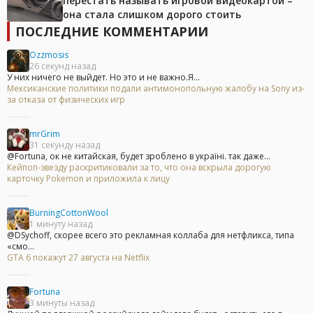
перестать называть игровой видеокартой –
она стала слишком дорого стоить
ПОСЛЕДНИЕ КОММЕНТАРИИ
Ozzmosis
26 секунд назад
У них ничего не выйдет. Но это и не важно.Я...
Мексиканские политики подали антимонопольную жалобу на Sony из-
за отказа от физических игр
mrGrim
31 секунду назад
@Fortuna, ок не китайская, будет зроблено в україні. так даже...
Кейпоп-звезду раскритиковали за то, что она вскрыла дорогую
карточку Pokemon и приложила к лицу
BurningCottonWool
1 минуту назад
@DSychoff, скорее всего это рекламная коллаба для нетфликса, типа
«смо...
GTA 6 покажут 27 августа на Netflix
Fortuna
3 минуты назад