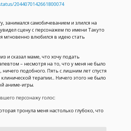
status/2044070142661800074
у, занимался самобичеванием и злился на
и увидел сцену с персонажем по имени Такуто
 я мгновенно влюбился в идею стать
из и сказал маме, что хочу подать
певтом – несмотря на то, что у меня не было
 ничего подобного. Пять с лишним лет спустя
клинической терапии... Ничего этого не было
ой аниме-игры.
вшего персонажу голос:
оторая тронула меня настолько глубоко, что