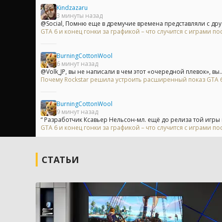
Kindzazaru
3 минуты назад
@Social, Помню еще в дремучие времена представляли с друз
GTA 6 и конец гонки за графикой – что случится с играми п
BurningCottonWool
6 минут назад
@Volk_JP, вы не написали в чем этот «очередной плевок», вы..
Почему Rockstar решила устроить расширенный показ GTA 6 
BurningCottonWool
9 минут назад
“ Разработчик Ксавьер Нельсон-мл. ещё до релиза той игры 
GTA 6 и конец гонки за графикой – что случится с играми п
СТАТЬИ