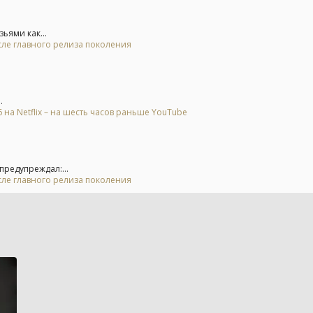
ьями как...
осле главного релиза поколения
.
на Netflix – на шесть часов раньше YouTube
предупреждал:...
осле главного релиза поколения