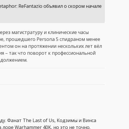
taphor: ReFantazio объявил о скором начале
через магистратуру и клинические часы
ире, прошедшего Persona 5 спидраном менее
тентом он на протяжении нескольких лет вёл
ия – так что поворот к профессиональной
одолжением.
ду. Фанат The Last of Us, Кодзимы и Винса
 лоре Warhammer 40K, но это не точно.