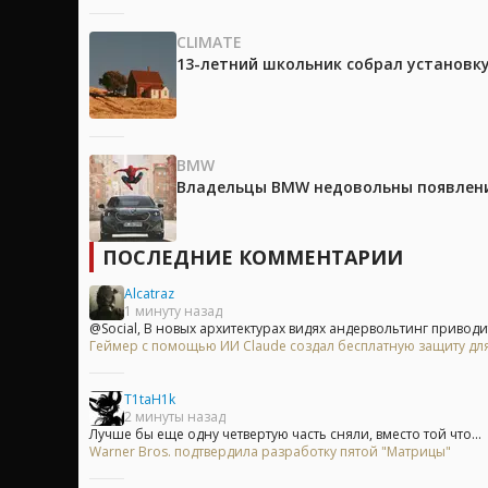
CLIMATE
13-летний школьник собрал установк
BMW
Владельцы BMW недовольны появление
ПОСЛЕДНИЕ КОММЕНТАРИИ
Alcatraz
1 минуту назад
@Social, В новых архитектурах видях андервольтинг приводит 
Геймер с помощью ИИ Claude создал бесплатную защиту для
T1taH1k
2 минуты назад
Лучше бы еще одну четвертую часть сняли, вместо той что...
Warner Bros. подтвердила разработку пятой "Матрицы"