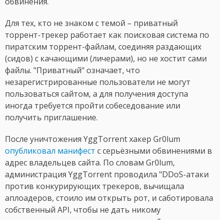
обвинения.
Для тех, кто не знаком с темой – приватный
торрент-трекер работает как поисковая система по
пиратским торрент-файлам, соединяя раздающих
(сидов) с качающими (личерами), но не хостит сами
файлы. "Приватный" означает, что
незарегистрированные пользователи не могут
пользоваться сайтом, а для получения доступа
иногда требуется пройти собеседование или
получить приглашение.
После уничтожения YggTorrent хакер Gr0lum
опубликовал манифест
с серьёзными обвинениями в
адрес владельцев сайта. По словам Gr0lum,
администрация YggTorrent проводила "DDoS-атаки
против конкурирующих трекеров, вычищала
аплоадеров, стоило им открыть рот, и саботировала
собственный API, чтобы не дать никому