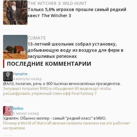
THE WITCHER 3: WILD HUNT
Только 5,6% игроков прошли самый редкий
квест The Witcher 3
CLIMATE
13-летний школьник собрал установку,
добывающую воду из воздуха для ферм в
засушливых регионах
ПОСЛЕДНИЕ КОММЕНТАРИИ
Haname
4 минуты назад
@Art3, полагаю, речь о 900 тысячах вечнозелёных президентов.
Энтузиаст потратил $900 и объединил 90 видеокарт чтобы
расшифровать утерянный спин-офф Final Fantasy 7
Kellen
5 минут назад
Удивлён. Обычно хиллер - самый "редкий класс" в ММО.
Почему в World of Warcraft вечная нехватка танков и как это работает
на практике