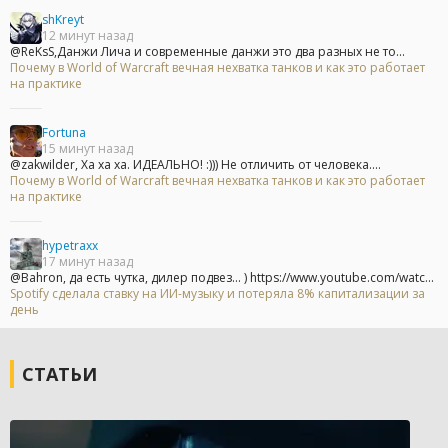
shKreyt
12 минут назад
@ReKsS,Данжи Лича и современные данжи это два разных не то...
Почему в World of Warcraft вечная нехватка танков и как это работает
на практике
Fortuna
15 минут назад
@zakwilder, Ха ха ха. ИДЕАЛЬНО! :))) Не отличить от человека....
Почему в World of Warcraft вечная нехватка танков и как это работает
на практике
hypetraxx
17 минут назад
@Bahron, да есть чутка, дилер подвез... ) https://www.youtube.com/watc...
Spotify сделала ставку на ИИ-музыку и потеряла 8% капитализации за
день
СТАТЬИ