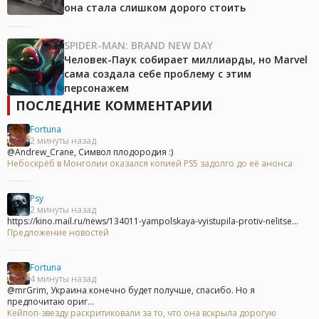
она стала слишком дорого стоить
SPIDER-MAN: BRAND NEW DAY
Человек-Паук собирает миллиарды, но Marvel
сама создала себе проблему с этим
персонажем
ПОСЛЕДНИЕ КОММЕНТАРИИ
Fortuna
2 минуты назад
@Andrew_Crane, Символ плодородия :)
Небоскрёб в Монголии оказался копией PS5 задолго до её анонса
Psy
2 минуты назад
https://kino.mail.ru/news/134011-yampolskaya-vyistupila-protiv-nelitse...
Предложение новостей
Fortuna
4 минуты назад
@mrGrim, Украина конечно будет получше, спасибо. Но я
предпочитаю ориг...
Кейпоп-звезду раскритиковали за то, что она вскрыла дорогую