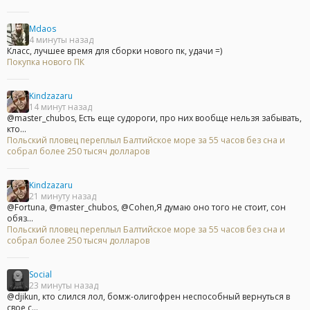
Mdaos
4 минуты назад
Класс, лучшее время для сборки нового пк, удачи =)
Покупка нового ПК
Kindzazaru
14 минут назад
@master_chubos, Есть еще судороги, про них вообще нельзя забывать,
кто...
Польский пловец переплыл Балтийское море за 55 часов без сна и
собрал более 250 тысяч долларов
Kindzazaru
21 минуту назад
@Fortuna, @master_chubos, @Cohen,Я думаю оно того не стоит, сон
обяз...
Польский пловец переплыл Балтийское море за 55 часов без сна и
собрал более 250 тысяч долларов
Social
23 минуты назад
@djikun, кто слился лол, бомж-олигофрен неспособный вернуться в
свое с...