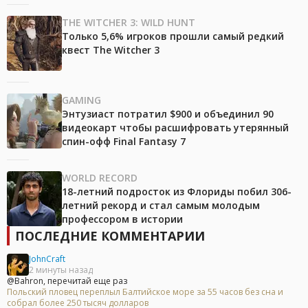
THE WITCHER 3: WILD HUNT
Только 5,6% игроков прошли самый редкий
квест The Witcher 3
GAMING
Энтузиаст потратил $900 и объединил 90
видеокарт чтобы расшифровать утерянный
спин-офф Final Fantasy 7
WORLD RECORD
18-летний подросток из Флориды побил 306-
летний рекорд и стал самым молодым
профессором в истории
ПОСЛЕДНИЕ КОММЕНТАРИИ
JohnCraft
2 минуты назад
@Bahron, перечитай еще раз
Польский пловец переплыл Балтийское море за 55 часов без сна и
собрал более 250 тысяч долларов