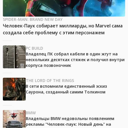
SPIDER-MAN: BRAND NEW DAY
Человек-Паук собирает миллиарды, но Marvel сама
создала себе проблему с этим персонажем
PC BUILD
Владелец ПК собрал кабели в один жгут на
нескольких десятках стяжек и получил внутри
корпуса позвоночник
THE LORD OF THE RINGS
В сети вспомнили единственный эскиз
Саурона, созданный самим Толкином
BMW
Владельцы BMW недовольны появлением
рекламы "Человек-паук: Новый день" на