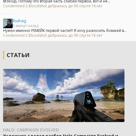
@zecup, Потому что вторая часть слабей первой, вот и не...
Condemned 2 Bloodshot добралась до ПК спустя 18 лет
Rudraig
5 минут назад
Нужен именно РЕМЕЙК первой части!!! Я хочу разносить бомжей в...
Condemned 2 Bloodshot добралась до ПК спустя 18 лет
СТАТЬИ
HALO: CAMPAIGN EVOLVED
Художник сделал разбор Halo Campaign Evolved и