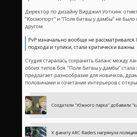
Директор по дизайну Вирджил Уоткинс отмет
"Космопорт" и "Поле битвы у дамбы" не было
другом.
PvP изначально вообще не рассматривался. 
подхода и тупики, стали критически важны.
Студия старалась сохранить баланс между л
обоих типов боя. "Поле битвы у дамбы" стал
предлагает разнообразие для новичков, др
половинами и сочетание интерьеров с откр
Создатели "Южного парка" добавили "кам
К фанату ARC Raiders нагрянула полиция