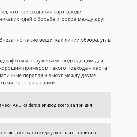
ил, что при создании карт вроде
 никаких идей о борьбе игроков между друг
Внезапно такие вещи, как линии обзора, углы
андшафтом и окружением, подходящим для
а хорошим примером такого подхода – карта
аматичные перепады высот между двумя
ытыми пространствами.
ео" ARC Raiders в эпизод всего за три дня
 после того, как соседи услышали его крики о