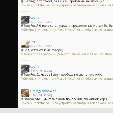
@BurningCottonWool, да я и сам проблемы не вижу - но...
Почему Rockstar решила устроить расширенный показ GTA 6 
Scotina
3 минуты назад
@TonyFox,Я б тоже хотел увидеть продолжение.Но как бы бы
Геймеры считают, что у Mass Effect Andromeda был потенци
XPYCT
4 минуты назад
@Dns, ххахахха и не говори)
Фанат собрал рабочий детектор движения из Alien Isolation 
Scotina
11 минут назад
@TonyFox,Да через 8 лет я вообще не увенет что ААА...
Геймеры считают, что у Mass Effect Andromeda был потенци
BurningCottonWool
13 минут назад
@ObaNa, это шумит за окном поколение снежинок, сэр.)
Почему Rockstar решила устроить расширенный показ GTA 6 