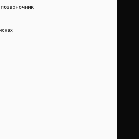
а позвоночник
ионах