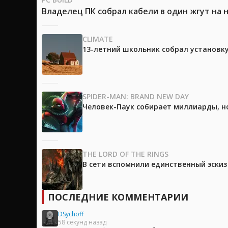
Владелец ПК собрал кабели в один жгут на 
CLIMATE
13-летний школьник собрал установк
SPIDER-MAN: BRAND NEW DAY
Человек-Паук собирает миллиарды, но
THE LORD OF THE RINGS
В сети вспомнили единственный эски
ПОСЛЕДНИЕ КОММЕНТАРИИ
DSychoff
58 секунд назад