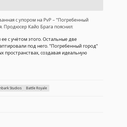
анная с упором на PvP – "Погребенный
я. Продюсер Кайо Брага пояснил:
 ее с учётом этого. Остальные две
даптировали под него. "Погребенный город"
ых пространствах, создавая идеальную
mbark Studios
Battle Royale