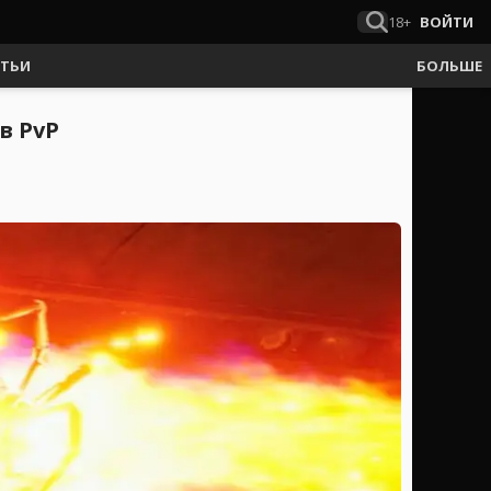
18+
ВОЙТИ
АТЬИ
БОЛЬШЕ
в PvP