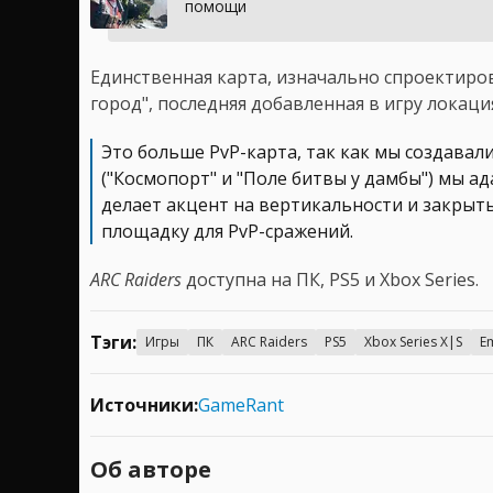
помощи
Единственная карта, изначально спроектиров
город", последняя добавленная в игру локаци
Это больше PvP-карта, так как мы создавали
("Космопорт" и "Поле битвы у дамбы") мы а
делает акцент на вертикальности и закрыт
площадку для PvP-сражений.
ARC Raiders
доступна на ПК, PS5 и Xbox Series.
Тэги:
Игры
ПК
ARC Raiders
PS5
Xbox Series X|S
E
Источники:
GameRant
Об авторе