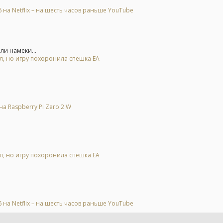
на Netflix – на шесть часов раньше YouTube
ли намеки...
ал, но игру похоронила спешка EA
на Raspberry Pi Zero 2 W
ал, но игру похоронила спешка EA
на Netflix – на шесть часов раньше YouTube