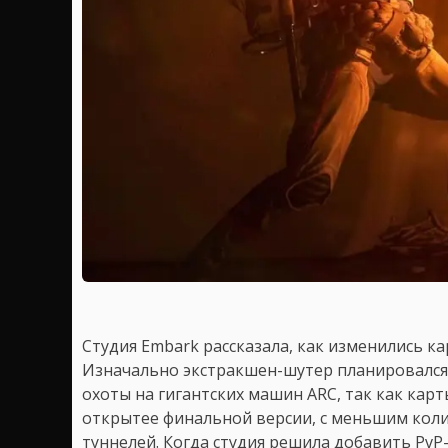
Студия Embark рассказала, как изменились к
Изначально экстракшен-шутер планировался 
охоты на гигантских машин ARC, так как кар
открытее финальной версии, с меньшим кол
туннелей. Когда студия решила добавить Pv