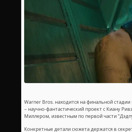
Warner Bros. находится на финальной стадии
– научно-фантастический проект с Киану Ри
Миллером, известным по первой части "Дэдпу
Конкретные детали сюжета держатся в секрет