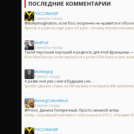
ПОСЛЕДНИЕ КОММЕНТАРИИ
POCCOMAXEP
2 минуты назад
@BulkyImagination, если босс искренне не нравится и обосно
Ярость и радость идут рука об руку – почему игроки ненавид
NedPod
2 минуты назад
Такой персонаж хороший и редкость для этой франшизы — 
Юэн МакГрегор хочет вернуться к роли Оби-Вана и уже знае
Monkeypig
8 минут назад
А разве они уже ( или в будущем ) не...
Spotify сделала ставку на ИИ-музыку и потеряла 8% капитали
BurningCottonWool
8 минут назад
@Freon, Данила Поперечный. Просто никакой актер.
Актёр, сыгравший ключевого персонажа в GTA 5, отправил бо
POCCOMAXEP