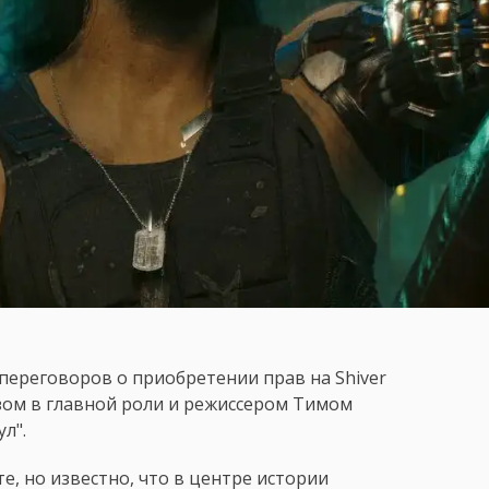
 переговоров о приобретении прав на Shiver
взом в главной роли и режиссером Тимом
л".
е, но известно, что в центре истории