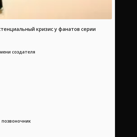
истенциальный кризис у фанатов серии
имени создателя
а позвоночник