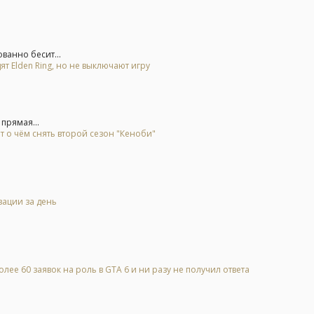
ванно бесит...
ят Elden Ring, но не выключают игру
прямая...
т о чём снять второй сезон "Кеноби"
зации за день
лее 60 заявок на роль в GTA 6 и ни разу не получил ответа