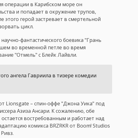
мя операции в Карибском море он
ьства и попадает в окружение трупов,
е этого герой застревает в смертельной
зорвать цикл.
 научно-фантастического боевика "Грань
вшем во временной петле во время
ание "Отмель" с Блейк Лайвли.
того ангела Гавриила в тизере комедии
от Lionsgate – спин-оффе "Джона Уика" под
иссера Азиза Ансари. К сожалению, обе
р остается востребованным и работает над
даптацию комикса BRZRKR от Boom! Studios
 Ривз.