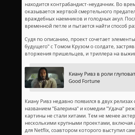
находится контрабандист-неудачник. Во вре
оказывается жертвой смертельного предател
враждебных наемников и голодных акул. Посл
временной петле и пытается найти способ ра
Судя по описанию, проект сочетает элементы
будущего" с Томом Крузом о солдате, застря
вторжения пришельцев, и триллера на выжив
Киану Ривз в роли глупова
Good Fortune
Киану Ривз недавно появился в двух релизах 
названием "Балерина" и комедии "Удача" реж
картины не стали хитами. Тем не менее акте
несколькими крупными проектами, включая а
для Netflix, соавтором которого выступил сам