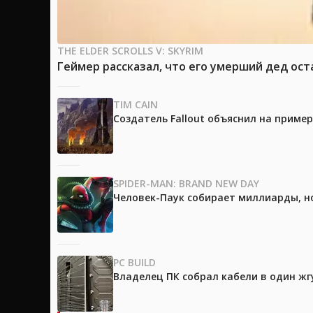
THE ELDER SCROLLS V: SKYRIM
Геймер рассказал, что его умерший дед ост
TIM CAIN
Создатель Fallout объяснил на приме
SPIDER-MAN: BRAND NEW DAY
Человек-Паук собирает миллиарды, но
PC BUILD
Владелец ПК собрал кабели в один жг