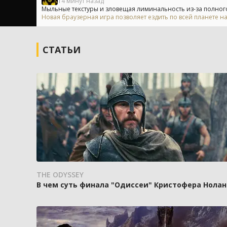
14 минут назад
Мыльные текстуры и зловещая лиминальность из-за полного о
Новая браузерная игра позволяет ездить по всей планете н
СТАТЬИ
THE ODYSSEY
В чем суть финала "Одиссеи" Кристофера Нолан