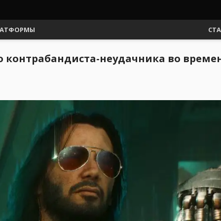
АТФОРМЫ
СТ
ро контрабандиста-неудачника во време