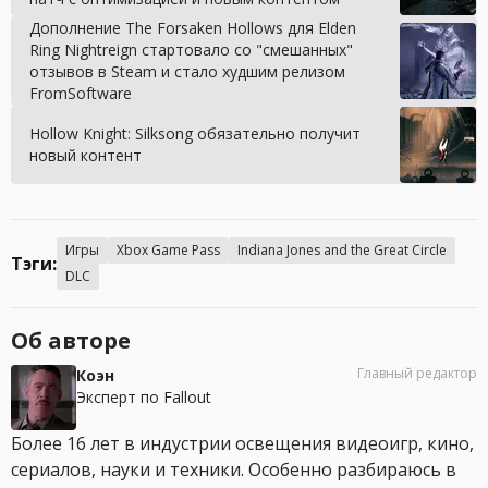
Дополнение The Forsaken Hollows для Elden
Ring Nightreign стартовало со "смешанных"
отзывов в Steam и стало худшим релизом
FromSoftware
Hollow Knight: Silksong обязательно получит
новый контент
Игры
Xbox Game Pass
Indiana Jones and the Great Circle
Тэги:
DLC
Об авторе
Главный редактор
Коэн
Эксперт по Fallout
Более 16 лет в индустрии освещения видеоигр, кино,
сериалов, науки и техники. Особенно разбираюсь в