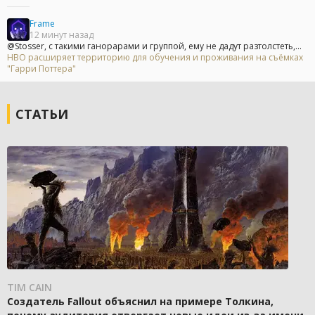
Frame
12 минут назад
@Stosser, с такими ганорарами и группой, ему не дадут разтолстеть,...
HBO расширяет территорию для обучения и проживания на съёмках
"Гарри Поттера"
СТАТЬИ
TIM CAIN
Создатель Fallout объяснил на примере Толкина,