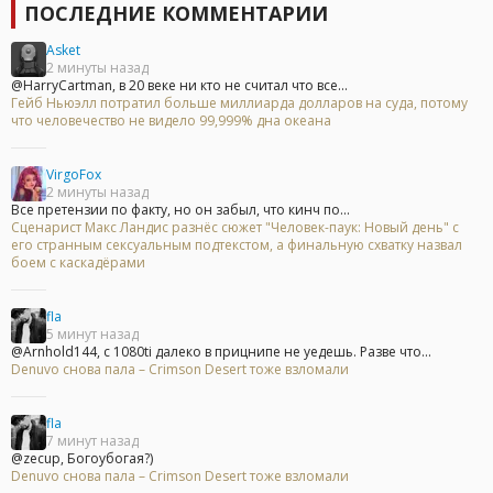
ПОСЛЕДНИЕ КОММЕНТАРИИ
Asket
2 минуты назад
@HarryCartman, в 20 веке ни кто не считал что все...
Гейб Ньюэлл потратил больше миллиарда долларов на суда, потому
что человечество не видело 99,999% дна океана
VirgoFox
2 минуты назад
Все претензии по факту, но он забыл, что кинч по...
Сценарист Макс Ландис разнёс сюжет "Человек-паук: Новый день" с
его странным сексуальным подтекстом, а финальную схватку назвал
боем с каскадёрами
fla
5 минут назад
@Arnhold144, с 1080ti далеко в прицнипе не уедешь. Разве что...
Denuvo снова пала – Crimson Desert тоже взломали
fla
7 минут назад
@zecup, Богоубогая?)
Denuvo снова пала – Crimson Desert тоже взломали