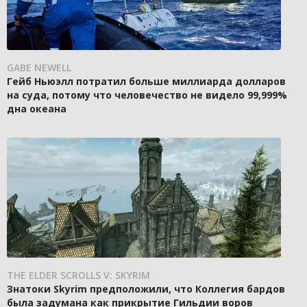
GABE NEWELL
Гейб Ньюэлл потратил больше миллиарда долларов
на суда, потому что человечество не видело 99,999%
дна океана
THE ELDER SCROLLS V: SKYRIM
Знатоки Skyrim предположили, что Коллегия бардов
была задумана как прикрытие Гильдии воров