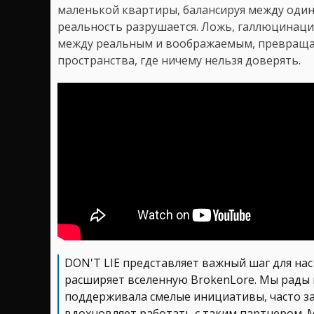
маленькой квартиры, балансируя между один
реальность разрушается. Ложь, галлюцинац
между реальным и воображаемым, превраща
пространства, где ничему нельзя доверять.
DON'T LIE представляет важный шаг для нас 
расширяет вселенную BrokenLore. Мы рады 
поддерживала смелые инициативы, часто з
вдохновляет работать с таким партнером. М