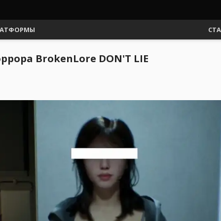
АТФОРМЫ
СТ
ррора BrokenLore DON'T LIE