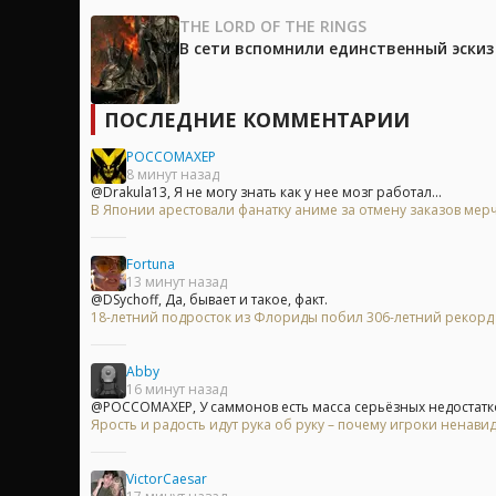
THE LORD OF THE RINGS
В сети вспомнили единственный эски
ПОСЛЕДНИЕ КОММЕНТАРИИ
POCCOMAXEP
8 минут назад
@Drakula13, Я не могу знать как у нее мозг работал...
В Японии арестовали фанатку аниме за отмену заказов мерч
Fortuna
13 минут назад
@DSychoff, Да, бывает и такое, факт.
18-летний подросток из Флориды побил 306-летний рекорд
Abby
16 минут назад
@POCCOMAXEP, У саммонов есть масса серьёзных недостатков,
Ярость и радость идут рука об руку – почему игроки ненавид
VictorCaesar