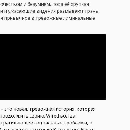
очеством и безумием, пока её хрупкая
ии и ужасающие видения размывают грань
я привычное в тревожные лиминальные
– это новая, тревожная история, которая
продолжить серию. Wired всегда
атрагивающие социальные проблемы, и
ы надеемся, что серия BrokenLore будет