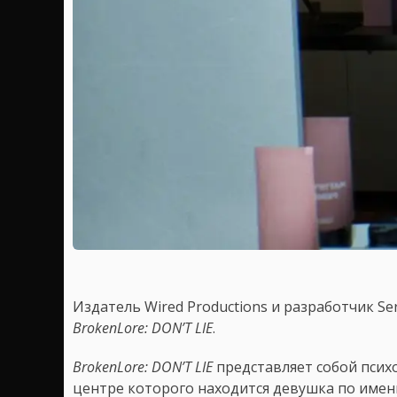
Издатель Wired Productions и разработчик Se
BrokenLore: DON’T LIE
.
BrokenLore: DON’T LIE
представляет собой психо
центре которого находится девушка по имен