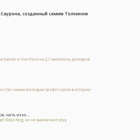
з Саурона, созданный самим Толкином
а Naruto и One Piece на 2,7 миллиона долларов
 и стал самым молодым профессором в истории
 часть из ко...
ят Elden Ring, но не выключают игру