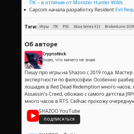
ПК – в отличие от Monster Hunter Wilds
Capcom начала разработку Resident
Evil Req
Тэги:
Игры
ПК
PS5
Xbox Series X|S
BrokenLore: DON
Об авторе
CryptoNick
Знаю, что ничего не знаю
Пишу про игры на Shazoo с 2019 года. Мастер
экспертности по философии. Особенно разбир
лошадях в Red Dead Redemption много часов, 
Assassin's Creed, обожаю с самого детства JR
много часов в RTS. Сейчас прохожу очередную
SHAZOO YouTube
ПОДПИСАТЬСЯ