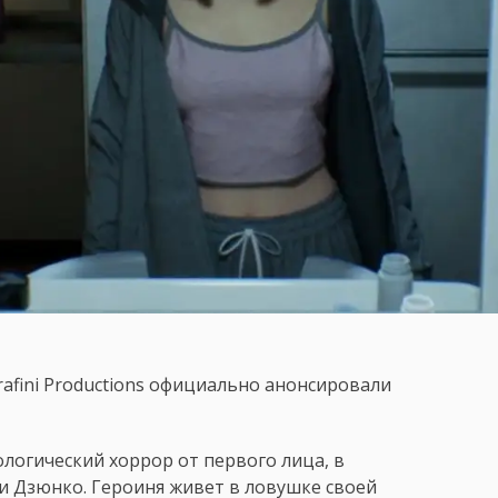
rafini Productions официально анонсировали
логический хоррор от первого лица, в
и Дзюнко. Героиня живет в ловушке своей