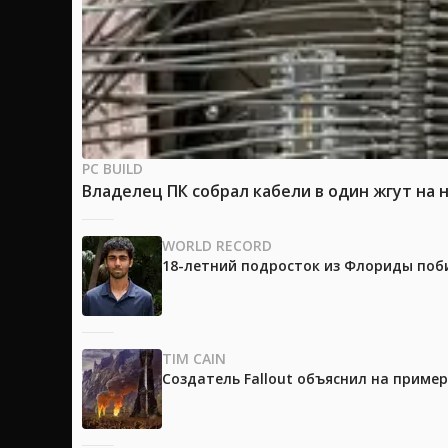
PC BUILD
Владелец ПК собрал кабели в один жгут на 
WORLD RECORD
18-летний подросток из Флориды поб
TIM CAIN
Создатель Fallout объяснил на приме